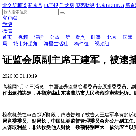
北交所频道
新京号
电子报
千龙网
贝壳财经
北京BEIJING
新京
客户端
微博
微信
首页
视频
深读
公益
第一看点
时事
北京
国际
局
城市好望角
海星生活社
稿件组
视频组
证监会原副主席王建军，被逮
2026-03-31 10:19
高检网3月31日消息，中国证券监督管理委员会原党委委员、
作出逮捕决定，并指定由山东省潍坊市人民检察院审查起诉。
检察机关在审查起诉阶段，依法告知了被告人王建军享有的诉
局党委委员、副局长，中国证券监督管理委员会办公厅副主任
人谋取利益，非法收受他人财物，数额特别巨大，依法应当以