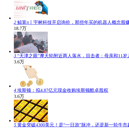
2
鲸算π丨宇树科技开启询价，那些年买的机器人概念股
18.7万
3
“天津之眼”摩天轮附近两人落水，目击者：母亲和11
3.6万
4
埃斯顿：拟4.87亿元现金收购埃斯顿酷卓股权
3.6万
5
黄金突破4300美元！是“一日游”脉冲，还是新一轮牛市