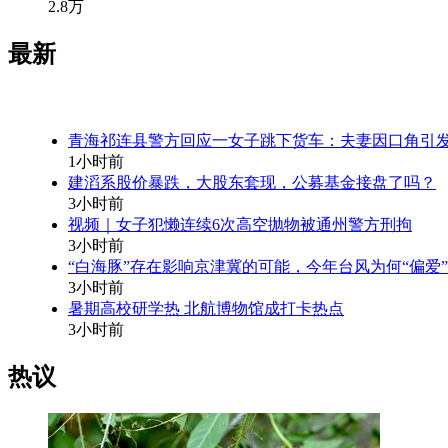
2.8万
最新
青海祁连县警方回应一女子跳下货车：夫妻因口角引
1小时前
建滔系股价暴跌，大股东套现，公募基金接盘了吗？
3小时前
视频｜女子犯懒连续6次高空抛物被通州警方刑拘
3小时前
“白海豚”存在影响京津冀的可能，今年台风为何“偏爱
3小时前
暑期高校研学热 北航博物馆成打卡热点
3小时前
热议