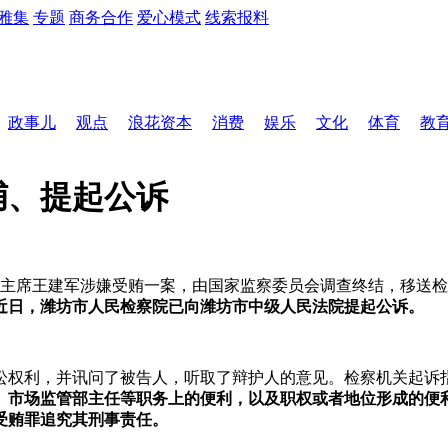
雅集
专题
商务合作
爱心模式
线索报料
政事儿
观点
浪花资本
消费
娱乐
文化
体育
教
捕、提起公诉
副主席王建军涉嫌受贿一案，由国家监察委员会调查终结，移送
近日，潍坊市人民检察院已向潍坊市中级人民法院提起公诉。
讼权利，并讯问了被告人，听取了辩护人的意见。检察机关起诉
、市场监管部主任等职务上的便利，以及职权或者地位形成的便
受贿罪追究其刑事责任。