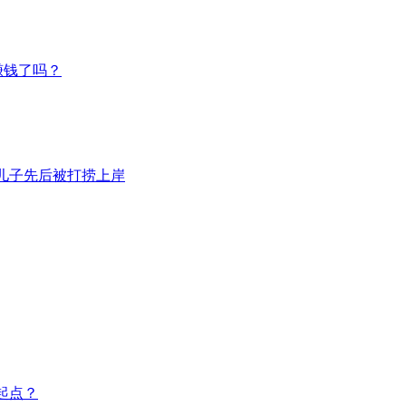
赚钱了吗？
岁儿子先后被打捞上岸
起点？