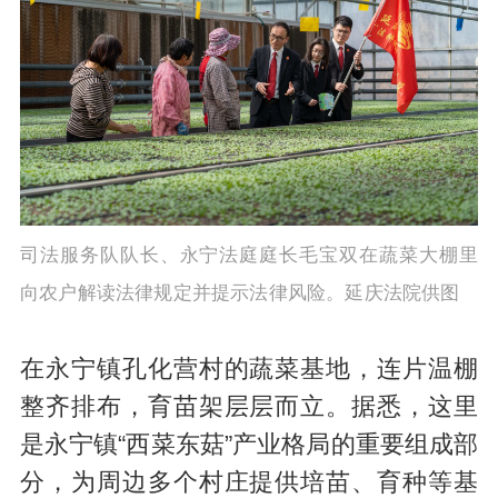
司法服务队队长、永宁法庭庭长毛宝双在蔬菜大棚里
向农户解读法律规定并提示法律风险。延庆法院供图
在永宁镇孔化营村的蔬菜基地，连片温棚
整齐排布，育苗架层层而立。据悉，这里
是永宁镇“西菜东菇”产业格局的重要组成部
分，为周边多个村庄提供培苗、育种等基