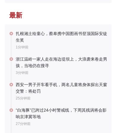
最新
扎根湘土绘童心，蔡皋携中国图画书登顶国际安徒
生奖
1分钟前
浙江温岭一家人走在海边堤坝上，大浪袭来卷走男
孩，当地仍在搜寻
3分钟前
西安一男子开车看手机，两名儿童将身体探出天窗
交警：将处罚
25分钟前
“白海豚”已跨过24小时警戒线，下周其残涡将会影
响京津冀等地
27分钟前