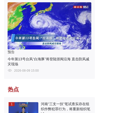
预告
今年第13号台风“白海豚”将登陆浙闽沿海 直击防风减
灾现场
2026-08-09 15:00
热点
河南“三支一扶”笔试查实存在组
1
织作弊犯罪行为，将重新组织笔