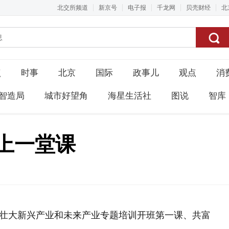
北交所频道
新京号
电子报
千龙网
贝壳财经
北
点
时事
北京
国际
政事儿
观点
消
智造局
城市好望角
海星生活社
图说
智库
上一堂课
培育壮大新兴产业和未来产业专题培训开班第一课、共富