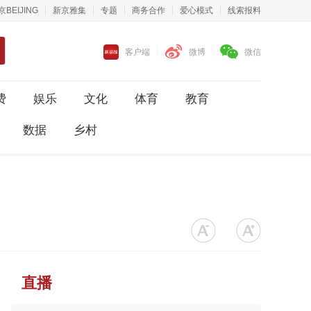
京BEIJING
新京雅集
专题
商务合作
爱心模式
线索报料
客户端
微博
微信
费
娱乐
文化
体育
教育
数据
乡村
直播