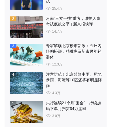
试
25.4万
河南“三支一扶”重考，维护人事
2
考试底线公平 | 新京报快评
14.7万
专家解读北京楼市新政：五环内
3
限购松绑，精准惠及新市民年轻
群体
12.3万
注意防范！北京普降中雨、局地
4
暴雨，海淀等10区还将有明显降
雨
4.3万
央行连续21个月“囤金”，持续加
5
码下单月扫货64万盎司
3.0万