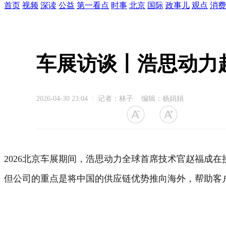
首页
视频
深读
公益
第一看点
时事
北京
国际
政事儿
观点
消费
车展访谈丨浩思动力
2026-04-30 23:04
记者：林子 编辑：杨娟娟
2026北京车展期间，浩思动力全球首席技术官赵福成
但公司的重点是将中国的供应链优势推向海外，帮助客