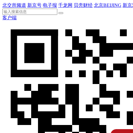
北交所频道
新京号
电子报
千龙网
贝壳财经
北京BEIJING
新京
客户端