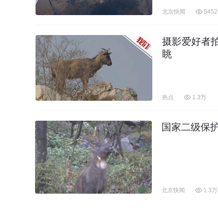
北京快闻
5452
摄影爱好者
眺
热点
1.3万
国家二级保
北京快闻
1.3万