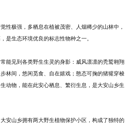
。
警觉性极强，多栖息在植被茂密、人烟稀少的山林中，
高，是生态环境优良的标志性物种之一。
时常能见到各类野生生灵的身影：威风凛凛的秃鹫翱翔
漫步林间，悠闲觅食、自在嬉戏；憨态可掬的猪獾穿梭
野生动物，能在此安心栖息、繁衍生息，是大安山乡生
。大安山乡拥有两大野生植物保护小区，构成了独特的