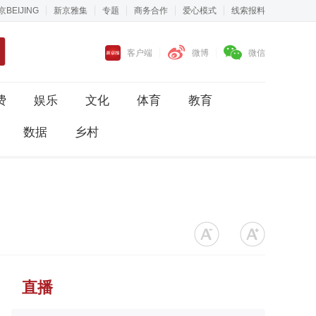
京BEIJING
新京雅集
专题
商务合作
爱心模式
线索报料
客户端
微博
微信
费
娱乐
文化
体育
教育
数据
乡村
直播