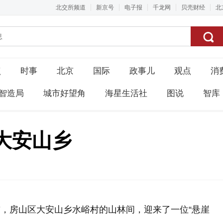
北交所频道
新京号
电子报
千龙网
贝壳财经
北
点
时事
北京
国际
政事儿
观点
消
智造局
城市好望角
海星生活社
图说
智库
大安山乡
前，房山区大安山乡水峪村的山林间，迎来了一位“悬崖