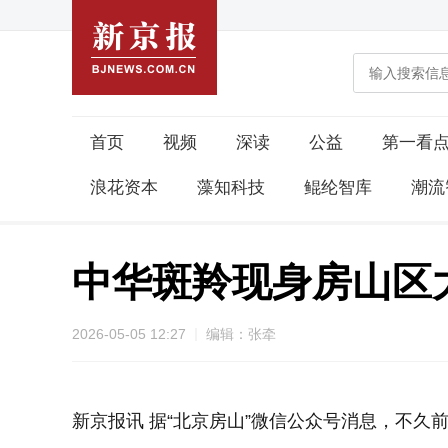
首页
视频
深读
公益
第一看
浪花资本
藻知科技
鲲纶智库
潮流
中华斑羚现身房山区
2026-05-05 12:27
编辑：张牵
新京报讯 据“北京房山”微信公众号消息，不久