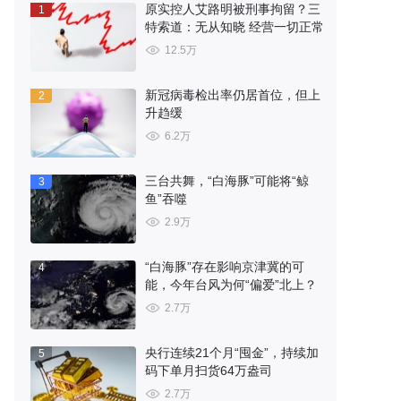
原实控人艾路明被刑事拘留？三
1
特索道：无从知晓 经营一切正常
12.5万
新冠病毒检出率仍居首位，但上
2
升趋缓
6.2万
三台共舞，“白海豚”可能将“鲸
3
鱼”吞噬
2.9万
“白海豚”存在影响京津冀的可
4
能，今年台风为何“偏爱”北上？
2.7万
央行连续21个月“囤金”，持续加
5
码下单月扫货64万盎司
2.7万