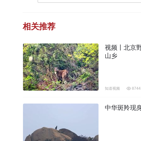
相关推荐
视频丨北京
山乡
知道视频
8744
中华斑羚现