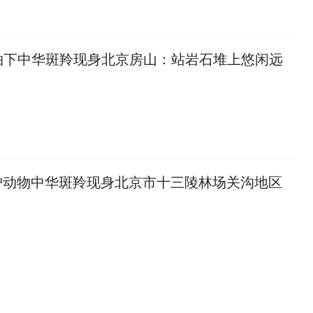
拍下中华斑羚现身北京房山：站岩石堆上悠闲远
护动物中华斑羚现身北京市十三陵林场关沟地区