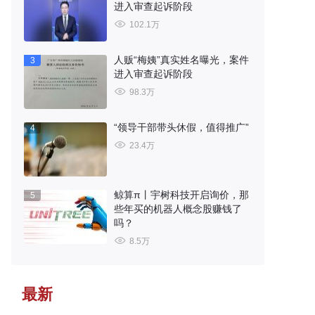
进入审查起诉阶段
102.1万
人贩“梅姨”真实姓名曝光，案件
3
进入审查起诉阶段
98.3万
“领导干部带头休假，值得推广”
4
23.4万
鲸算π丨宇树科技开启询价，那
5
些年买的机器人概念股赚钱了
吗？
8.5万
最新