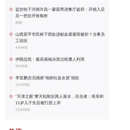
监控拍下河南许昌一蒙面男进餐厅盗窃：开锁入店
后一把拉开收银柜
刚刚
山西原平市民称下雨欲进献血屋避雨被拒？当事员
工回应
4分钟前
伊朗总统：最高领袖决策过程遭人利用
9分钟前
李亚鹏含泪感谢“地铁吐血女孩”捐款
12分钟前
“天津之眼”摩天轮附近两人落水，目击者：母亲和
11岁儿子先后被打捞上岸
12分钟前