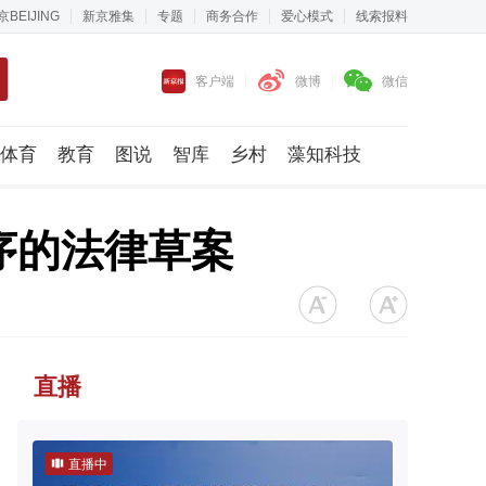
京BEIJING
新京雅集
专题
商务合作
爱心模式
线索报料
客户端
微博
微信
体育
教育
图说
智库
乡村
藻知科技
序的法律草案
直播
直播中