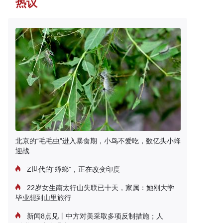
热议
北京的“毛毛虫”进入暴食期，小鸟不爱吃，数亿头小蜂
迎战
Z世代的“蟑螂”，正在改变印度
22岁女生南太行山失联已十天，家属：她刚大学
毕业想到山里旅行
新闻8点见丨中方对美采取多项反制措施；人