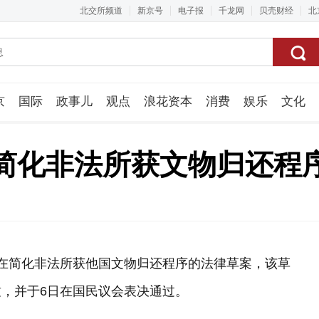
北交所频道
新京号
电子报
千龙网
贝壳财经
北
京
国际
政事儿
观点
浪花资本
消费
娱乐
文化
视频组
简化非法所获文物归还程
在简化非法所获他国文物归还程序的法律草案，该草
，并于6日在国民议会表决通过。