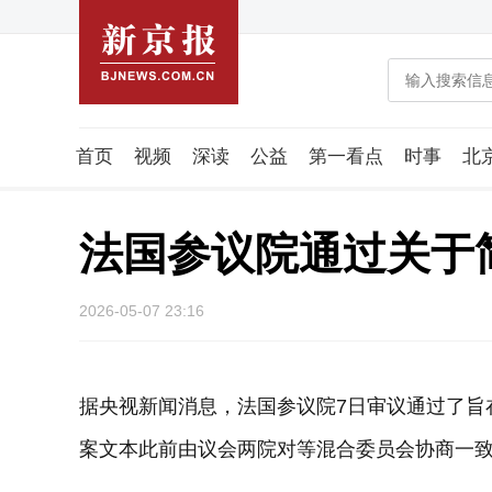
首页
视频
深读
公益
第一看点
时事
北
潮流智造局
城市好望角
海星生活社
稿件组
法国参议院通过关于
2026-05-07 23:16
据央视新闻消息，法国参议院7日审议通过了旨
案文本此前由议会两院对等混合委员会协商一致