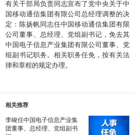
有关干部局负责同志宣布了党中央关于中
国移动通信集团有限公司总经理调整的决
定：陈扬帆同志任中国移动通信集团有限
公司董事、总经理、党组副书记，免去其
中国电子信息产业集团有限公司董事、党
组副书记职务。相关职务任免，按有关法
律和章程的规定办理。
相关推荐
李峻任中国电子信息产业集
团董事、总经理、党组副书