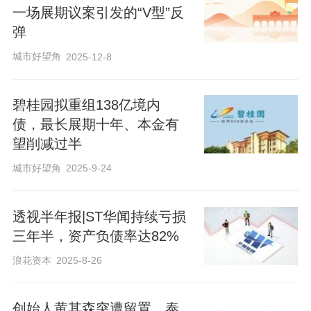
一场展期议案引发的“V型”反
弹
城市好望角
2025-12-8
碧桂园拟重组138亿境内
债，最长展期十年、本金有
望削减过半
城市好望角
2025-9-24
透视半年报|ST华闻持续亏损
三年半，资产负债率达82%
浪花资本
2025-8-26
创始人黄其森突遭留置，泰