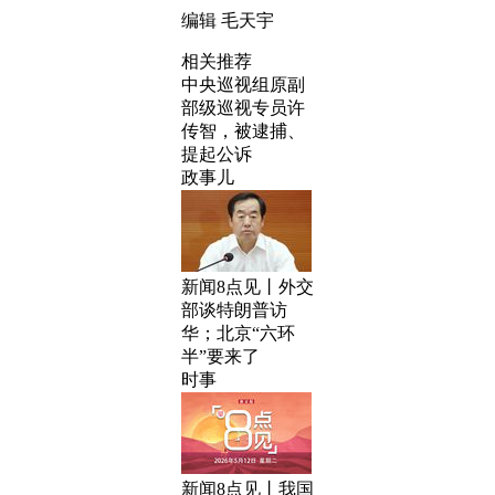
编辑 毛天宇
相关推荐
中央巡视组原副
部级巡视专员许
传智，被逮捕、
提起公诉
政事儿
新闻8点见丨外交
部谈特朗普访
华；北京“六环
半”要来了
时事
新闻8点见丨我国