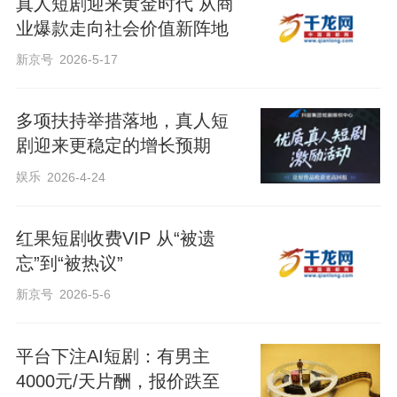
真人短剧迎来黄金时代 从商
业爆款走向社会价值新阵地
新京号
2026-5-17
多项扶持举措落地，真人短
剧迎来更稳定的增长预期
娱乐
2026-4-24
红果短剧收费VIP 从“被遗
忘”到“被热议”
新京号
2026-5-6
平台下注AI短剧：有男主
4000元/天片酬，报价跌至