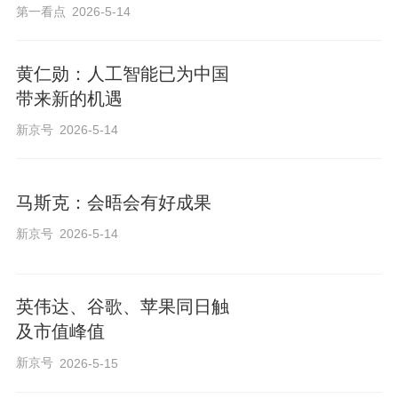
第一看点
2026-5-14
黄仁勋：人工智能已为中国
带来新的机遇
新京号
2026-5-14
马斯克：会晤会有好成果
新京号
2026-5-14
英伟达、谷歌、苹果同日触
及市值峰值
新京号
2026-5-15