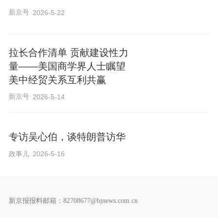
新京号
2026-5-22
拉长合作清单 贡献建设性力
量——美国商学界人士瞩望
美中经贸关系互利共赢
新京号
2026-5-14
专访吴心伯，谈特朗普访华
政事儿
2026-5-16
新京报报料邮箱：82708677@bjnews.com.cn