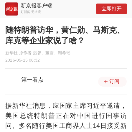
新京报客户端
立即打开
好新闻 无止境
随特朗普访华，黄仁勋、马斯克、
库克等企业家说了啥？
新华社 原作者 温馨、董雪、谢希瑶
2026-05-15 08:32
第一看点
订阅
据新华社消息，应国家主席习近平邀请，
美国总统特朗普正在对中国进行国事访
问。多名随行美国工商界人士14日接受新