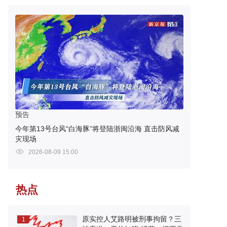
预告
今年第13号台风“白海豚”将登陆浙闽沿海 直击防风减
灾现场
2026-08-09 15:00
热点
原实控人艾路明被刑事拘留？三
1