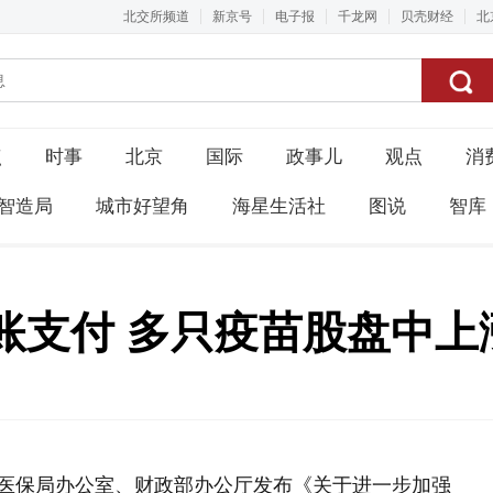
北交所频道
新京号
电子报
千龙网
贝壳财经
北
点
时事
北京
国际
政事儿
观点
消
智造局
城市好望角
海星生活社
图说
智库
账支付 多只疫苗股盘中上
家医保局办公室、财政部办公厅发布《关于进一步加强