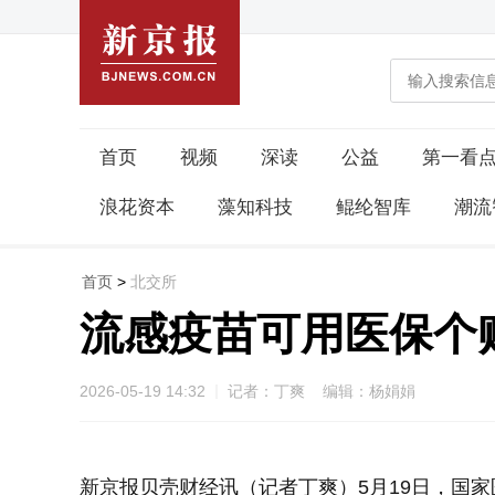
首页
视频
深读
公益
第一看
浪花资本
藻知科技
鲲纶智库
潮流
首页
>
北交所
流感疫苗可用医保个
2026-05-19 14:32
记者：丁爽 编辑：杨娟娟
新京报贝壳财经讯（记者丁爽）5月19日，国