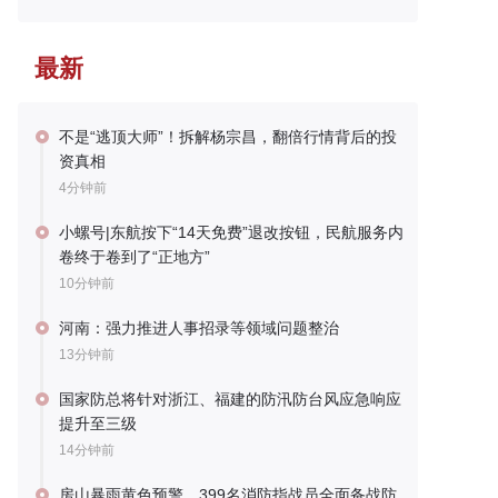
最新
不是“逃顶大师”！拆解杨宗昌，翻倍行情背后的投
资真相
4分钟前
小螺号|东航按下“14天免费”退改按钮，民航服务内
卷终于卷到了“正地方”
10分钟前
河南：强力推进人事招录等领域问题整治
13分钟前
国家防总将针对浙江、福建的防汛防台风应急响应
提升至三级
14分钟前
房山暴雨黄色预警，399名消防指战员全面备战防