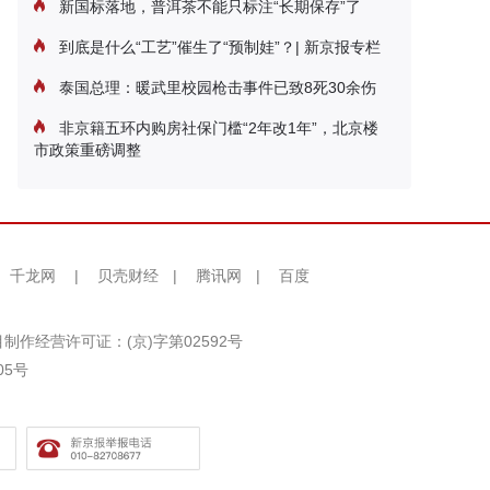
新国标落地，普洱茶不能只标注“长期保存”了
到底是什么“工艺”催生了“预制娃”？| 新京报专栏
泰国总理：暖武里校园枪击事件已致8死30余伤
非京籍五环内购房社保门槛“2年改1年”，北京楼
市政策重磅调整
千龙网
|
贝壳财经
|
腾讯网
|
百度
制作经营许可证：(京)字第02592号
05号