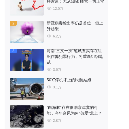
特索道：无从知晓 经营一切正常
12.5万
新冠病毒检出率仍居首位，但上
2
升趋缓
6.2万
河南“三支一扶”笔试查实存在组
3
织作弊犯罪行为，将重新组织笔
试
3.6万
50℃停机坪上的民航姑娘
4
3.1万
“白海豚”存在影响京津冀的可
5
能，今年台风为何“偏爱”北上？
2.8万