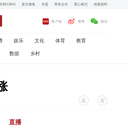
京BEIJING
新京雅集
专题
商务合作
爱心模式
线索报料
客户端
微博
微信
费
娱乐
文化
体育
教育
数据
乡村
涨
直播