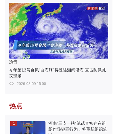
预告
今年第13号台风“白海豚”将登陆浙闽沿海 直击防风减
灾现场
2026-08-09 15:00
热点
河南“三支一扶”笔试查实存在组
1
织作弊犯罪行为，将重新组织笔