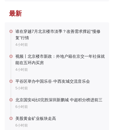
最新
谁在穿越7月北京楼市淡季？改善需求撑起“慢修
复”行情
4小时前
视频丨北京楼市新政：外地户籍在京交一年社保就
能在五环内买房
4小时前
平谷区举办中国乐谷·中西友城交流音乐会
5小时前
北京国安4比0完胜深圳新鹏城 中超积分榜进前三
6小时前
美股黄金矿业板块走高
6小时前