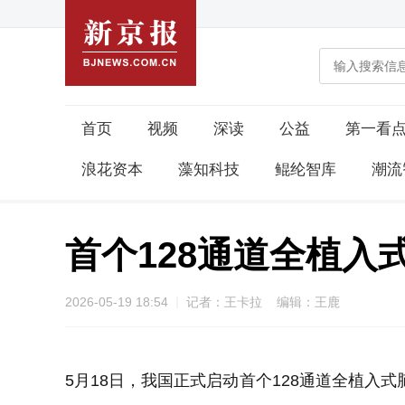
首页
视频
深读
公益
第一看
浪花资本
藻知科技
鲲纶智库
潮流
首个128通道全植
2026-05-19 18:54
记者：王卡拉 编辑：王鹿
5月18日，我国正式启动首个128通道全植入