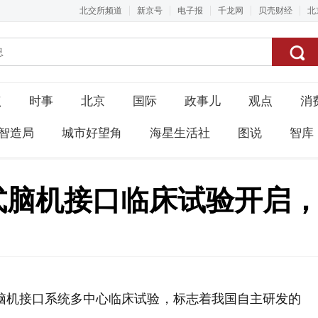
北交所频道
新京号
电子报
千龙网
贝壳财经
北
点
时事
北京
国际
政事儿
观点
消
智造局
城市好望角
海星生活社
图说
智库
入式脑机接口临床试验开启
式脑机接口系统多中心临床试验，标志着我国自主研发的