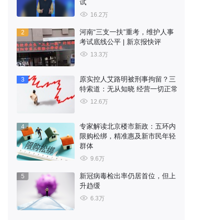
试
16.2万
河南“三支一扶”重考，维护人事
2
考试底线公平 | 新京报快评
13.3万
原实控人艾路明被刑事拘留？三
3
特索道：无从知晓 经营一切正常
12.6万
专家解读北京楼市新政：五环内
4
限购松绑，精准惠及新市民年轻
群体
9.6万
新冠病毒检出率仍居首位，但上
5
升趋缓
6.3万