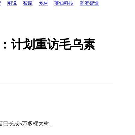
育
图说
智库
乡村
藻知科技
潮流智造
斯：计划重访毛乌素
苗已长成5万多棵大树。