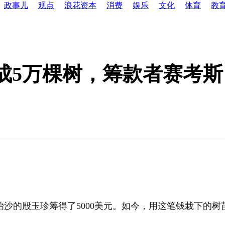
政事儿
观点
浪花资本
消费
娱乐
文化
体育
教
变成5万棵树，筹款者赛考
治沙的殷玉珍筹得了5000美元。如今，用这笔钱栽下的树