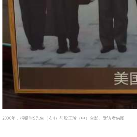
2000年，捐赠时S先生（右4）与殷玉珍（中）合影。受访者供图