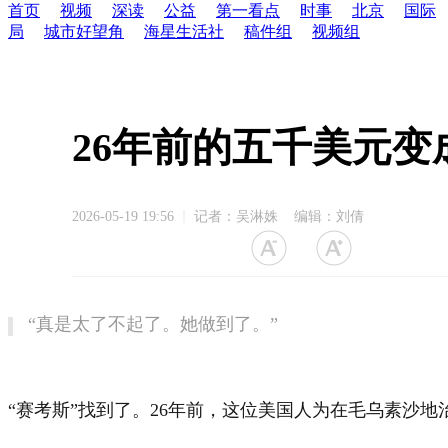
首页
视频
深读
公益
第一看点
时事
北京
国际
局
城市好望角
海星生活社
稿件组
视频组
26年前的五千美元
2026-05-19 19:56
记者：吴淋姝 编辑：刘倩
“真是太了不起了。她做到了。”
“赛考斯”找到了。26年前，这位美国人为在毛乌素沙地