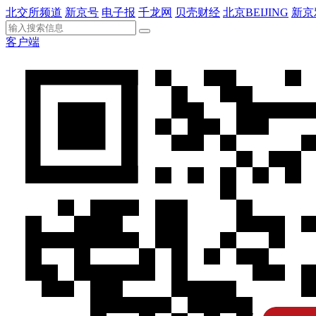
北交所频道
新京号
电子报
千龙网
贝壳财经
北京BEIJING
新京
客户端