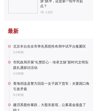
游”脉冲，还是新一轮牛市起
点？
2.8万
最新
北京丰台在全市率先系统性布局中试平台集聚区
2小时前
市民政局开展“礼赞匠心・传承文脉”新时代文明实
践礼遇探访活动
2小时前
青海祁连县警方回应一女子跳下货车：夫妻因口角
引发矛盾
5小时前
建滔系股价暴跌，大股东套现，公募基金接盘了
吗？