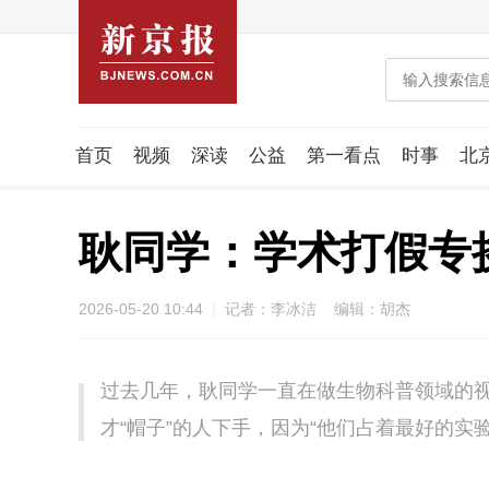
首页
视频
深读
公益
第一看点
时事
北
潮流智造局
城市好望角
海星生活社
稿件组
耿同学：学术打假专
2026-05-20 10:44
记者：李冰洁 编辑：胡杰
过去几年，耿同学一直在做生物科普领域的
才“帽子”的人下手，因为“他们占着最好的实