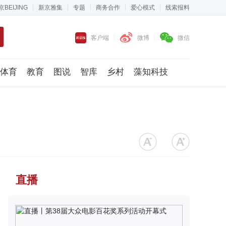
京BEIJING
新京雅集
专题
商务合作
爱心模式
线索报料
客户端
微博
微信
体育
教育
图说
智库
乡村
藻知科技
直播