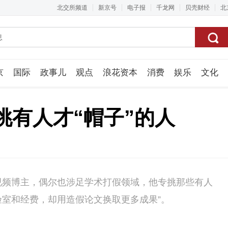
北交所频道
新京号
电子报
千龙网
贝壳财经
北
京
国际
政事儿
观点
浪花资本
消费
娱乐
文化
视频组
挑有人才“帽子”的人
视频博主，偶尔也涉足学术打假领域，他专挑那些有人
验室和经费，却用造假论文换取更多成果”。