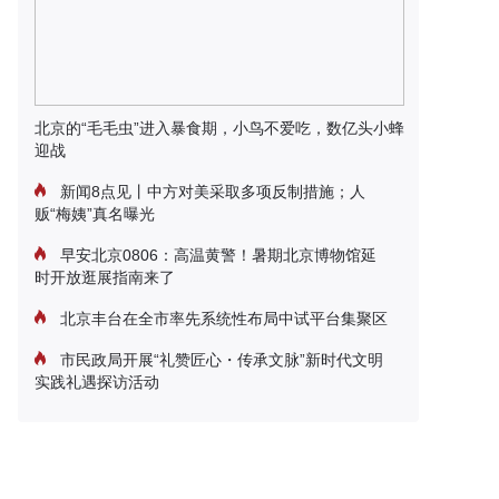
北京的“毛毛虫”进入暴食期，小鸟不爱吃，数亿头小蜂
迎战
新闻8点见丨中方对美采取多项反制措施；人
贩“梅姨”真名曝光
早安北京0806：高温黄警！暑期北京博物馆延
时开放逛展指南来了
北京丰台在全市率先系统性布局中试平台集聚区
市民政局开展“礼赞匠心・传承文脉”新时代文明
实践礼遇探访活动