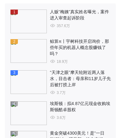
人贩“梅姨”真实姓名曝光，案件
1
进入审查起诉阶段
357.6万
鲸算π丨宇树科技开启询价，那
2
些年买的机器人概念股赚钱了
吗？
18.9万
“天津之眼”摩天轮附近两人落
3
水，目击者：母亲和11岁儿子先
后被打捞上岸
3.7万
埃斯顿：拟4.87亿元现金收购埃
4
斯顿酷卓股权
3.6万
黄金突破4300美元！是“一日
5