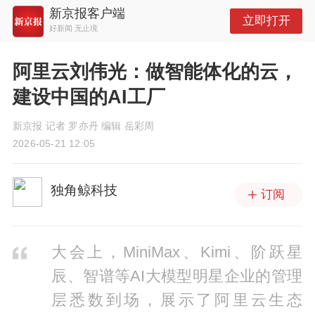
新京报客户端
立即打开
好新闻 无止境
阿里云刘伟光：做智能体化的云，
建设中国的AI工厂
新京报 记者 罗亦丹 编辑 岳彩周
2026-05-21 12:05
独角鲸科技
订阅
大会上，MiniMax、Kimi、阶跃星
辰、智谱等AI大模型明星企业的管理
层悉数到场，展示了阿里云生态