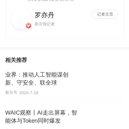
罗亦丹
记者主页
新京报记者
相关推荐
业界：推动人工智能谋创
新、守安全、联全球
新京号
2026-7-18
WAIC观察丨AI走出屏幕，智
能体与Token同时爆发