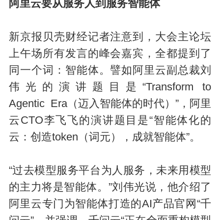
阿里云要从服务人到服务智能体
新京报贝壳财经记者注意到，大会主论坛
上午场所有发言的峰会嘉宾，全都提到了
同一个词：智能体。譬如阿里云副总裁刘
伟光的演讲题目是“Transform to
Agentic Era（迈入智能体的时代）”，阿里
云CTO李飞飞的演讲题目是“智能体化的
云：创造token（词元），成就智能体”。
“过去模型服务平台为人服务，未来用模型
的主力将是智能体。”刘伟光说，他介绍了
阿里云专门为智能体打造的AI产品官网“千