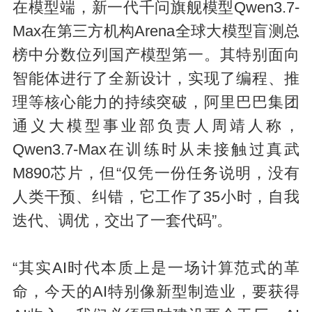
在模型端，新一代千问旗舰模型Qwen3.7-
Max在第三方机构Arena全球大模型盲测总
榜中分数位列国产模型第一。其特别面向
智能体进行了全新设计，实现了编程、推
理等核心能力的持续突破，阿里巴巴集团
通义大模型事业部负责人周靖人称，
Qwen3.7-Max在训练时从未接触过真武
M890芯片，但“仅凭一份任务说明，没有
人类干预、纠错，它工作了35小时，自我
迭代、调优，交出了一套代码”。
“其实AI时代本质上是一场计算范式的革
命，今天的AI特别像新型制造业，要获得