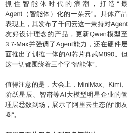
抓住智能体时代的浪潮，打造“最
Agent（智能体）化的一朵云”。具体产品
表现上，其发布了千问云这一秉持对Agent
友好设计理念的产品，更新Qwen模型至
3.7-Max并强调了Agent能力，还在硬件层
面推出了训推一体的AI芯片真武M890。但
这一切都围绕着三个字“智能体”。
值得注意的是，大会上，MiniMax、Kimi、
阶跃星辰、智谱等AI大模型明星企业的管
理层悉数到场，展示了阿里云生态的“朋友
圈”。