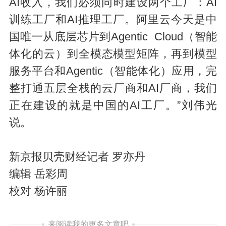
AI收入，我们必须同时建设两个工厂：AI
训练工厂和AI推理工厂。阿里云今天是中
国唯一从底层芯片到Agentic Cloud（智能
体化的云）到全模态模型矩阵，再到模型
服务平台和Agentic（智能体化）应用，完
整打通五层全栈的云厂商和AI厂商，我们
正在建设的就是中国的AI工厂。”刘伟光
说。
新京报贝壳财经记者 罗亦丹
编辑 岳彩周
校对 杨许丽
来阅读我的更多文章吧