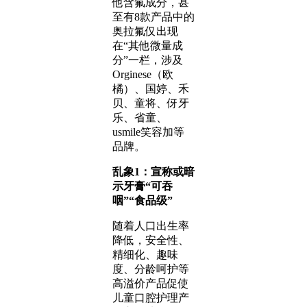
他含氟成分，甚
至有8款产品中的
奥拉氟仅出现
在“其他微量成
分”一栏，涉及
Orginese（欧
橘）、国婷、禾
贝、童将、伢牙
乐、省童、
usmile笑容加等
品牌。
乱象1：宣称或暗
示牙膏“可吞
咽”“食品级”
随着人口出生率
降低，安全性、
精细化、趣味
度、分龄呵护等
高溢价产品促使
儿童口腔护理产