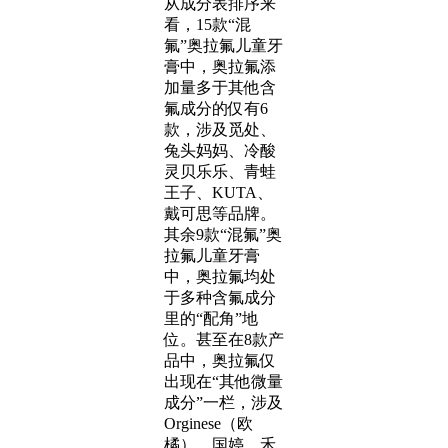
从成分表排序来
看，15款“混
氟”奥拉氟儿童牙
膏中，奥拉氟添
加量多于其他含
氟成分的仅有6
款，涉及觅处、
兔头妈妈、冷酸
灵贝乐乐、青蛙
王子、KUTA、
戴可思等品牌。
其余9款“混氟”奥
拉氟儿童牙膏
中，奥拉氟均处
于多种含氟成分
里的“配角”地
位。甚至在8款产
品中，奥拉氟仅
出现在“其他微量
成分”一栏，涉及
Orginese（欧
橘）、国婷、禾