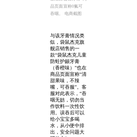
品页面宣称0氟可
吞咽。 电商截图
与该牙膏情况类
似，袋鼠杰克旗
舰店销售的一
款“袋鼠杰克儿童
防蛀护龈牙膏
（香橙味）”也在
商品页面宣称“清
甜果味，不辣
嘴，可吞服”。客
服对此表示，“吞
咽无妨，切勿当
作饮料一次性饮
用。误吞后可以
给小宝宝多喝
水，从小便中排
出，安全问题大