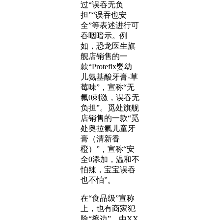
过“误吞无负
担”“误吞也安
全”等表述进行可
吞咽暗示。例
如，恐龙医生旗
舰店销售的一
款“Protefix婴幼
儿氨基酸牙膏-草
莓味”，宣称“无
氟0刺激，误吞无
负担”。觅处旗舰
店销售的一款“觅
处奥拉氟儿童牙
膏（清新香
橙）”，宣称“安
全0添加，温和不
怕辣，宝宝误吞
也不怕”。
在“食品级”宣称
上，也有商家犯
险“擦边”。由XX