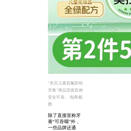
“禾贝儿童双氟防蛀
牙膏”商品页面宣称
安全可吞。 电商截
图
除了直接宣称牙
膏“可吞咽”外，
一些品牌还通