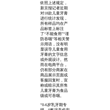
依照上述规定，
新京报记者近期
对18款儿童牙膏
进行统计发现，
所有样品均在产
品标签上标注
了“不能食用”“谨
防吞咽”等相关警
示用语，没有明
显误导儿童食用
牙膏的文字信息
或外观设计。然
而在电商平台，
仍有部分商家在
商品展示页面或
客服回复时，宣
称或暗示其所售
儿童牙膏为食品
级或可吞咽。
“0-6岁乳牙期专
研，0氟误吞也安