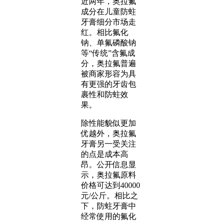
近两年，奥拉氟
成分在儿童防蛀
牙膏细分市场走
红。相比氟化
钠、单氟磷酸钠
等“传统”含氟成
分，奥拉氟普遍
被商家形容为具
有更强的牙齿包
裹性和防蛀效
果。
除性能貌似更加
优越外，奥拉氟
牙膏另一受关注
的点是成本高
昂。公开信息显
示，奥拉氟原料
价格可达到40000
元/公斤。相比之
下，防蛀牙膏中
经常使用的氟化