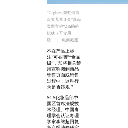
“Orginese防蛀健齿
双效儿童牙膏”商品
页面宣称“24h防蛀
抗糖（可食用
级）”。 电商截图
不在产品上标
注“可吞咽”“食品
级”，却将相关禁
用宣称搬到商品
销售页面或销售
过程中，这种行
为是否违规？
SGS化妆品部中
国区首席法规技
术经理、中国毒
理学会认证毒理
学家李继超回复
新京报消费研究