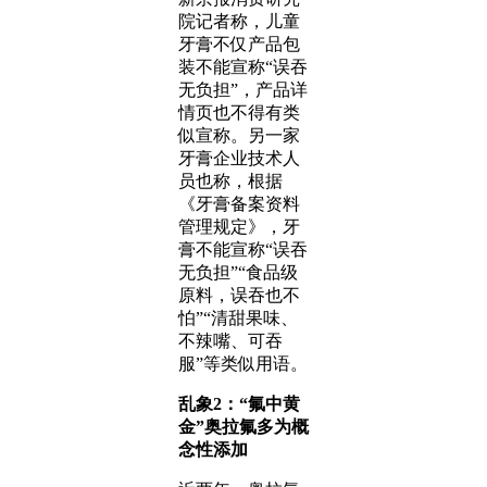
院记者称，儿童
牙膏不仅产品包
装不能宣称“误吞
无负担”，产品详
情页也不得有类
似宣称。另一家
牙膏企业技术人
员也称，根据
《牙膏备案资料
管理规定》，牙
膏不能宣称“误吞
无负担”“食品级
原料，误吞也不
怕”“清甜果味、
不辣嘴、可吞
服”等类似用语。
乱象2：“氟中黄
金”奥拉氟多为概
念性添加