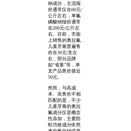
钠成分，主流报
价通常仅在60元/
公斤左右，单氟
磷酸钠报价通常
在200元/公斤左
右。目前，市面
上销售的奥拉氟
儿童牙膏普遍售
价在30元/支左
右，部分品牌
如“省童”等，单
支产品售价接近
50元。
然而，与高成
本、高售价不相
匹配的是，不少
儿童牙膏的奥拉
氟成分仅是概念
性添加，主要防
蛀功效成分依然
来自氟化钠或单