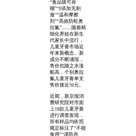
“食品级可吞
咽”“0添加无刺
激”“温和摩擦
剂”“高效防蛀奥
拉氟”……随着精
细化养娃在新生
代家长中流行，
儿童牙膏市场近
年来新概念、新
成分不断涌现，
售价也随之水涨
船高，个别奥拉
氟儿童牙膏单支
售价接近50元。
近期，新京报消
费研究院对市面
上18款儿童牙膏
进行调查发现，
所有样品均依照
规定标注了“不能
食用”“谨防吞