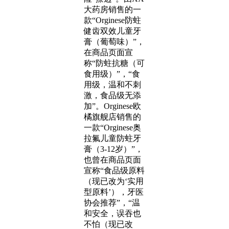
大药房销售的一
款“Orginese防蛀
健齿双效儿童牙
膏（葡萄味）”，
在商品页面宣
称“防蛀抗糖（可
食用级）”，“食
用级，温和不刺
激，食品级无添
加”。Orginese欧
橘旗舰店销售的
一款“Orginese奥
拉氟儿童防蛀牙
膏（3-12岁）”，
也曾在商品页面
宣称“食品级原料
（现已改为‘实用
型原料’），牙医
协会推荐”，“温
和安全，误吞也
不怕（现已改