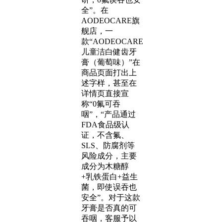
全”。在
AODEOCARE旗
舰店，一
款“AODEOCARE
儿童洁白健齿牙
膏（葡萄味）”在
商品页面打出上
述字样，甚至在
详情页直接宣
称“0氟可吞
咽”，“产品通过
FDA食品级认
证，不含氟、
SLS、防腐剂等
风险成分，主要
成分为木糖醇
+乳铁蛋白+益生
菌，即使误吞也
安全”。对于这款
牙膏是否真的可
吞咽，客服予以