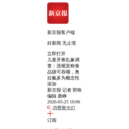
新京报客户端
好新闻 无止境
立即打开
儿童牙膏乱象调
查：违规宣称食
品级可吞咽，奥
拉氟多为概念性
添加
新京报 记者 郭铁
编辑 唐峥
2026-05-25 10:06
消费聚光灯
订阅