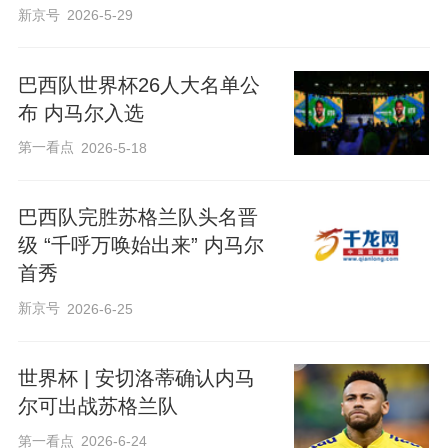
新京号
2026-5-29
巴西队世界杯26人大名单公
布 内马尔入选
第一看点
2026-5-18
巴西队完胜苏格兰队头名晋
级 “千呼万唤始出来” 内马尔
首秀
新京号
2026-6-25
世界杯 | 安切洛蒂确认内马
尔可出战苏格兰队
第一看点
2026-6-24