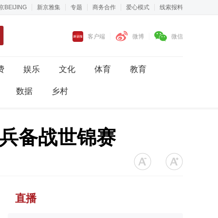
京BEIJING
新京雅集
专题
商务合作
爱心模式
线索报料
客户端
微博
微信
费
娱乐
文化
体育
教育
数据
乡村
练兵备战世锦赛
直播