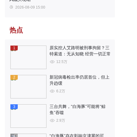
2026-08-09 15:00
热点
原实控人艾路明被刑事拘留？三
1
特索道：无从知晓 经营一切正常
12.5万
新冠病毒检出率仍居首位，但上
2
升趋缓
6.2万
三台共舞，“白海豚”可能将“鲸
3
鱼”吞噬
2.9万
“白海豚”存在影响京津冀的可
4