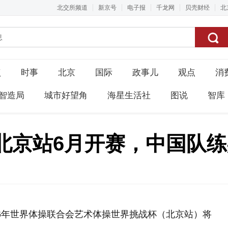
北交所频道
新京号
电子报
千龙网
贝壳财经
北
点
时事
北京
国际
政事儿
观点
消
智造局
城市好望角
海星生活社
图说
智库
北京站6月开赛，中国队
026年世界体操联合会艺术体操世界挑战杯（北京站）将