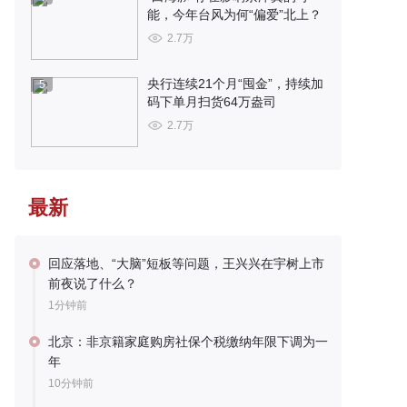
能，今年台风为何“偏爱”北上？
2.7万
央行连续21个月“囤金”，持续加
5
码下单月扫货64万盎司
2.7万
最新
回应落地、“大脑”短板等问题，王兴兴在宇树上市
前夜说了什么？
1分钟前
北京：非京籍家庭购房社保个税缴纳年限下调为一
年
10分钟前