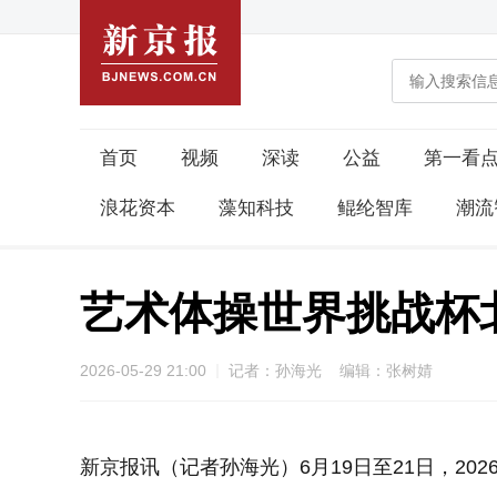
首页
视频
深读
公益
第一看
浪花资本
藻知科技
鲲纶智库
潮流
艺术体操世界挑战杯
2026-05-29 21:00
记者：孙海光 编辑：张树婧
新京报讯（记者孙海光）6月19日至21日，2