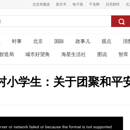
北交所频道
新京号
电子报
千龙网
贝壳财经
北
点
时事
北京
国际
政事儿
观点
消
智造局
城市好望角
海星生活社
图说
智库
村小学生：关于团聚和平
ver or network failed or because the format is not supported.