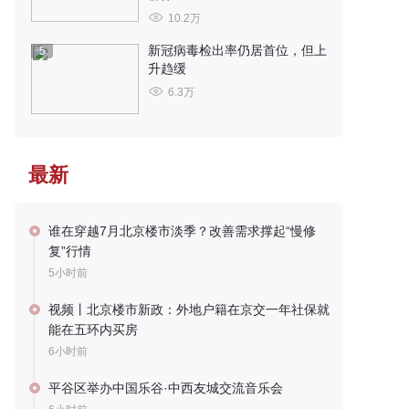
10.2万
新冠病毒检出率仍居首位，但上
5
升趋缓
6.3万
最新
谁在穿越7月北京楼市淡季？改善需求撑起“慢修
复”行情
5小时前
视频丨北京楼市新政：外地户籍在京交一年社保就
能在五环内买房
6小时前
平谷区举办中国乐谷·中西友城交流音乐会