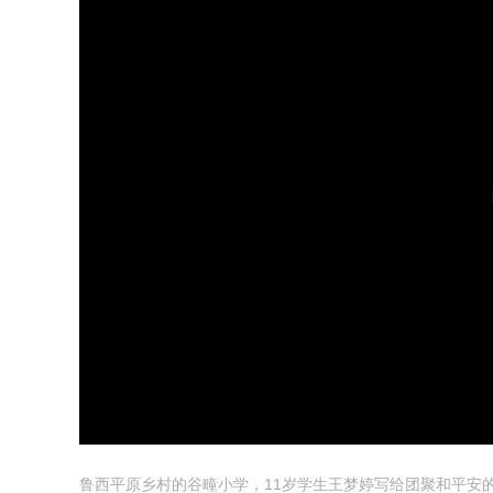
is
a
modal
window.
鲁西平原乡村的谷疃小学，11岁学生王梦婷写给团聚和平安