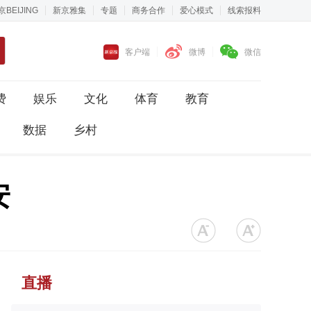
京BEIJING
新京雅集
专题
商务合作
爱心模式
线索报料
客户端
微博
微信
费
娱乐
文化
体育
教育
数据
乡村
安
直播