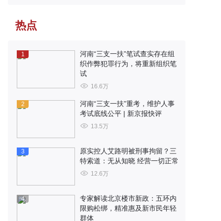
热点
河南“三支一扶”笔试查实存在组
1
织作弊犯罪行为，将重新组织笔
试
16.6万
河南“三支一扶”重考，维护人事
2
考试底线公平 | 新京报快评
13.5万
原实控人艾路明被刑事拘留？三
3
特索道：无从知晓 经营一切正常
12.6万
专家解读北京楼市新政：五环内
4
限购松绑，精准惠及新市民年轻
群体