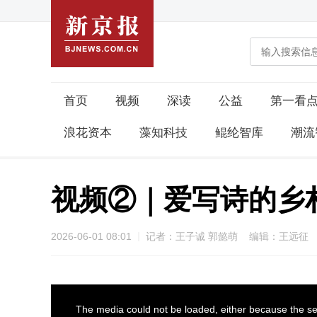
首页
视频
深读
公益
第一看
浪花资本
藻知科技
鲲纶智库
潮流
视频②｜爱写诗的乡
2026-06-01 08:01
记者：王子诚 郭懿萌 编辑：王远征
This
The media could not be loaded, either because the ser