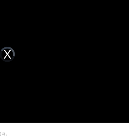
Video
Player
is
loading.
的诗。