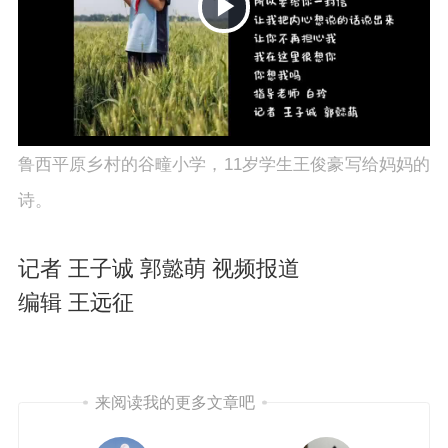
P
鲁西平原乡村的谷疃小学，11岁学生王俊豪写给妈妈的
诗。
记者 王子诚 郭懿萌 视频报道
l
编辑 王远征
来阅读我的更多文章吧