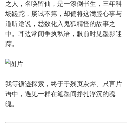
之人，名唤留仙，是一潦倒书生，三年科
场蹉跎，屡试不第，却偏将这满腔心事与
道听途说，悉数化入鬼狐精怪的故事之
中。耳边常闻争执私语，眼前时见墨影迷
踪。
我等循迹探索，终于于残页灰烬、只言片
语中，遇见一群在笔墨间挣扎浮沉的魂
魄。