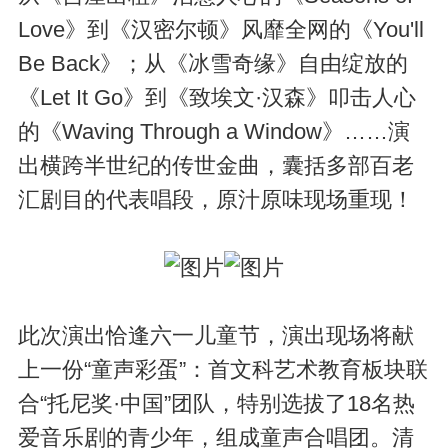
Love》到《汉密尔顿》风靡全网的《You'll
Be Back》；从《冰雪奇缘》自由绽放的
《Let It Go》到《致埃文·汉森》叩击人心
的《Waving Through a Window》……演
出横跨半世纪的传世金曲，囊括多部百老
汇剧目的代表唱段，原汁原味现场重现！
此次演出恰逢六一儿童节，演出现场将献
上一份“童声彩蛋”：首文科艺术教育板块联
合“托尼奖·中国”团队，特别选拔了18名热
爱音乐剧的青少年，组成童声合唱团。清