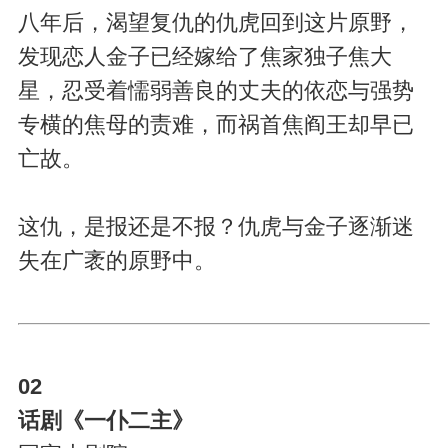
八年后，渴望复仇的仇虎回到这片原野，
发现恋人金子已经嫁给了焦家独子焦大
星，忍受着懦弱善良的丈夫的依恋与强势
专横的焦母的责难，而祸首焦阎王却早已
亡故。
这仇，是报还是不报？仇虎与金子逐渐迷
失在广袤的原野中。
02
话剧《一仆二主》