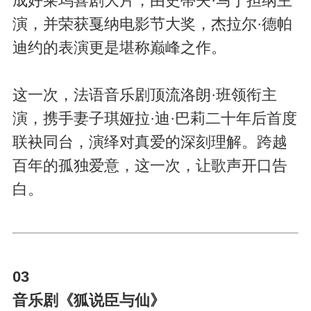
成好莱坞喜剧大片，由史蒂夫·马丁担纲主
演，并荣获戛纳电影节大奖，杰拉尔·德帕
迪约的表演更是堪称巅峰之作。
这一次，法语音乐剧顶流洛朗·班领衔主
演，携手妻子琪娅拉·迪·巴莉二十年后首度
联袂同台，演绎对真爱的深刻理解。跨越
百年的孤独爱意，这一次，让歌声开口告
白。
03
音乐剧《狐说臣与仙》