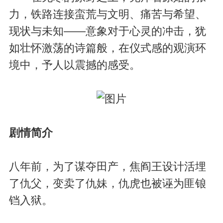
力，铁路连接蛮荒与文明、痛苦与希望、
现状与未知——意象对于心灵的冲击，犹
如壮怀激荡的诗篇般，在仪式感的观演环
境中，予人以震撼的感受。
剧情简介
八年前，为了谋夺田产，焦阎王设计活埋
了仇父，变卖了仇妹，仇虎也被诬为匪锒
铛入狱。