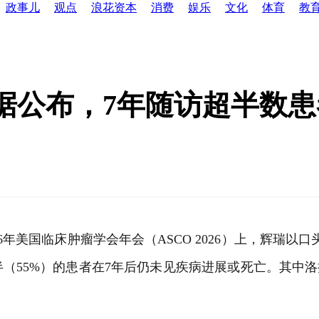
政事儿
观点
浪花资本
消费
娱乐
文化
体育
教
据公布，7年随访超半数患
26年美国临床肿瘤学会年会（ASCO 2026）上，辉瑞以
（55%）的患者在7年后仍未见疾病进展或死亡。其中洛