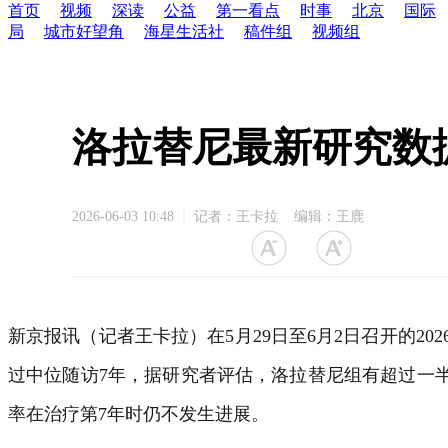
首页
视频
深读
公益
第一看点
时事
北京
国际
局
城市好望角
海星生活社
稿件组
视频组
洛拉替尼最新研究数
2026-06-03 10:48
记者：王卡拉 编辑：王鹿
新京报讯（记者王卡拉）在5月29日至6月2日召开的20
过中位随访7年，据研究者评估，洛拉替尼组有超过一半
率在治疗第7年时仍不发生进展。