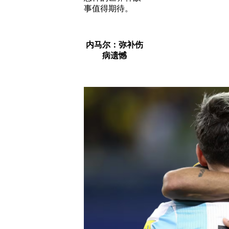
事值得期待。
内马尔：弥补伤
病遗憾