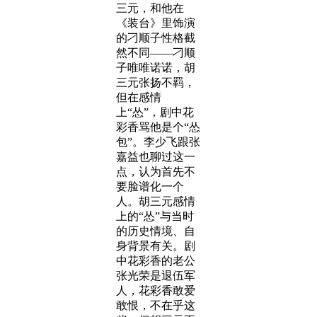
三元，和他在
《装台》里饰演
的刁顺子性格截
然不同——刁顺
子唯唯诺诺，胡
三元张扬不羁，
但在感情
上“怂”，剧中花
彩香骂他是个“怂
包”。李少飞跟张
嘉益也聊过这一
点，认为首先不
要脸谱化一个
人。胡三元感情
上的“怂”与当时
的历史情境、自
身背景有关。剧
中花彩香的老公
张光荣是退伍军
人，花彩香敢爱
敢恨，不在乎这