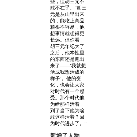
些，但胡三元不
敢不在乎。“胡三
元是从山里出来
的，能吃上商品
粮很不容易，他
想事情就想得更
长远。但你看，
胡三元年纪大了
之后，他本性里
的东西还是跑出
来了——‘我就想
活成我想活成的
样子’。他的变
化，也会让大家
对时代有一个感
受。那个时代他
为啥那样活着，
到了当下他为啥
敢这样活着？因
为时代进步了。”
新增了人物，