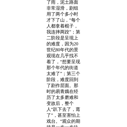
了雨，泥土路面
非常湿滑，剧组
用了两个多小时
才下了山，“每个
人都拿着棍子，
我连摔两跤”；第
二阶段是呈现上
的难度，因为20
世纪80年代的景
观现在几乎找不
着了，“想要呈现
那个年代的街道
太难了”；第三个
阶段，难度回到
了剧作层面。那
时的易青娥在经
历了太多磨难和
变故后，整个
人“趴下去了，蔫
了”，甚至害怕上
戏台。“观众的期