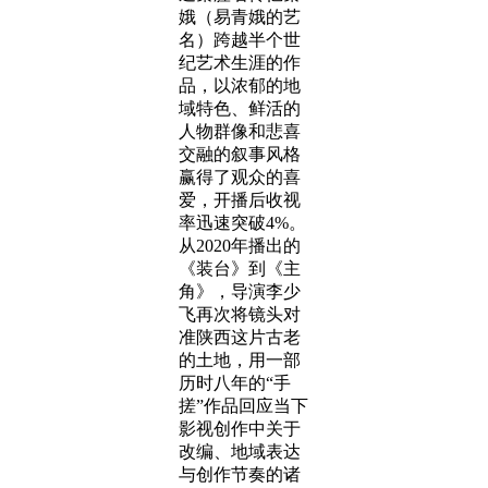
娥（易青娥的艺
名）跨越半个世
纪艺术生涯的作
品，以浓郁的地
域特色、鲜活的
人物群像和悲喜
交融的叙事风格
赢得了观众的喜
爱，开播后收视
率迅速突破4%。
从2020年播出的
《装台》到《主
角》，导演李少
飞再次将镜头对
准陕西这片古老
的土地，用一部
历时八年的“手
搓”作品回应当下
影视创作中关于
改编、地域表达
与创作节奏的诸