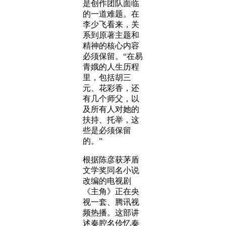
是创作团队面临
的一道难题。在
李少飞看来，关
系到原著主题和
精神的核心内容
必须保留。“在易
青娥的人生历程
里，包括胡三
元、花彩香，还
有几个师父，以
及所有人对她的
扶持、托举，这
些是必须保留
的。”
根据陈彦获茅盾
文学奖同名小说
改编的电视剧
《主角》正在央
视一套、腾讯视
频热播。这部讲
述秦腔名伶忆秦