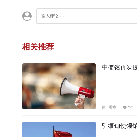
相关推荐
中使馆再次
第一看点
5893
驻缅甸使领