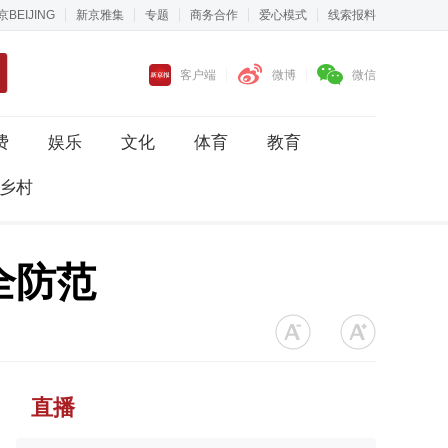
京BEIJING
新京雅集
专题
商务合作
爱心模式
线索报料
客户端
微博
微信
费
娱乐
文化
体育
教育
乡村
全防范
直播