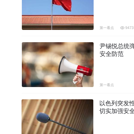
第一看点
9473
尹锡悦总统
安全防范
第一看点
以色列突发
切实加强安