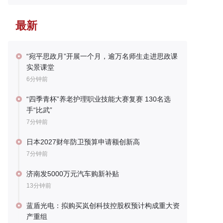
最新
“宛平思政月”开展一个月，逾万名师生走进思政课
实景课堂
6分钟前
“四季青杯”养老护理职业技能大赛复赛 130名选
手“比武”
7分钟前
日本2027财年防卫预算申请额创新高
7分钟前
济南发5000万元汽车购新补贴
13分钟前
蓝盾光电：拟购买岚创科技控股权预计构成重大资
产重组