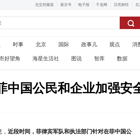
北交所频道
新京号
电子报
千龙网
贝壳财经
北
点
时事
北京
国际
政事儿
观点
消
市好望角
海星生活社
图说
智库
数据
菲中国公民和企业加强安
息，
近段时间，菲律宾军队和执法部门针对在菲中国公