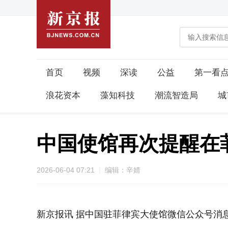
首页
视频
深读
公益
第一看
浪花资本
藻知科技
潮流智造局
城
中国使馆再次提醒在
2026-06-04 07:21
编辑：辛婧
新京报讯 据中国驻菲律宾大使馆微信公众号消