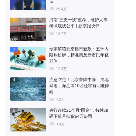
试
25.4万
河南“三支一扶”重考，维护人事
2
考试底线公平 | 新京报快评
14.7万
专家解读北京楼市新政：五环内
3
限购松绑，精准惠及新市民年轻
群体
12.3万
注意防范！北京普降中雨、局地
4
暴雨，海淀等10区还将有明显降
雨
4.3万
央行连续21个月“囤金”，持续加
5
码下单月扫货64万盎司
3.0万