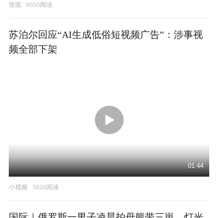
世面
6050阅读
苏泊尔回应“AI生成低俗短视频广告”：涉事视
频全部下架
01:44
小视频
5826阅读
国际｜俄罗斯一男子凌晨拍母熊带三崽，灯光