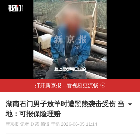
打开新京报，看视频更流畅
湖南石门男子放羊时遭黑熊袭击受伤 当
地：可报保险理赔
新京报 记者 赵露 编辑 于韬
2026-06-05 11:14