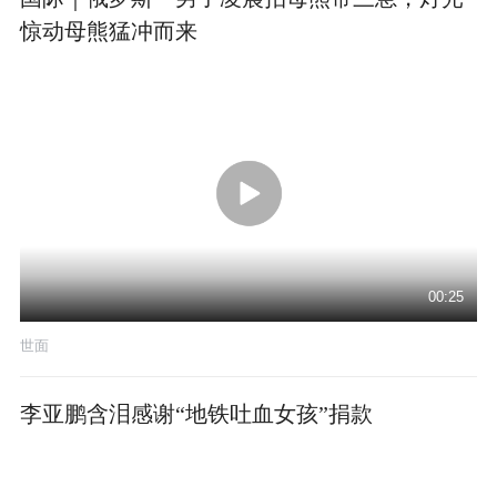
惊动母熊猛冲而来
00:25
世面
李亚鹏含泪感谢“地铁吐血女孩”捐款