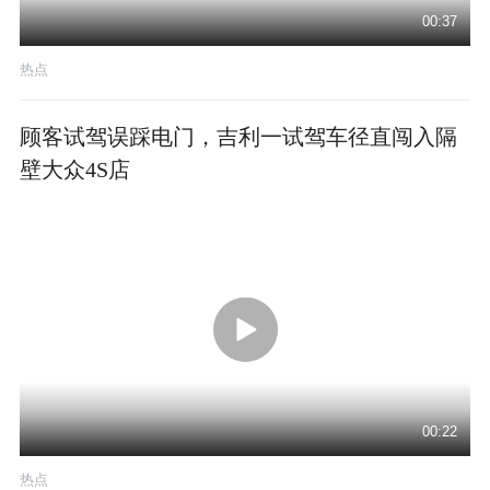
00:37
热点
顾客试驾误踩电门，吉利一试驾车径直闯入隔
壁大众4S店
00:22
热点