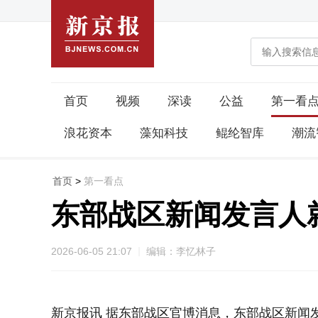
首页
视频
深读
公益
第一看
浪花资本
藻知科技
鲲纶智库
潮流
首页
>
第一看点
东部战区新闻发言人
2026-06-05 21:07
编辑：李忆林子
新京报讯 据东部战区官博消息，东部战区新闻发