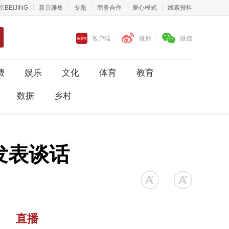
京BEIJING
新京雅集
专题
商务合作
爱心模式
线索报料
客户端
微博
微信
费
娱乐
文化
体育
教育
数据
乡村
发表谈话
直播