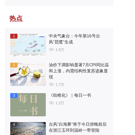
热点
中央气象台：今年第16号台
1
风“琵鹭”生成
1.8万
油价下调影响显著7月CPI同比温
2
和上涨，内需结构性复苏迹象显
现
1.7万
《幼稚化》｜每日一书
3
1.3万
台风“白海豚”将于今日傍晚前后
4
在浙江玉环到温岭一带登陆