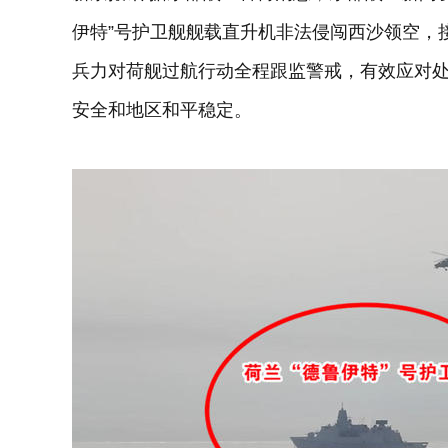
伊特”号护卫舰舰载直升机非法侵闯西沙领空，
兵力对荷舰过航行动全程跟监警戒，有效应对
安全和地区和平稳定。