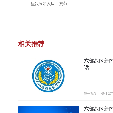
坚决果断反应，赞👍。
相关推荐
东部战区新闻
话
第一看点
1.2万
东部战区新