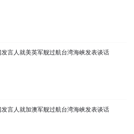
闻发言人就美英军舰过航台湾海峡发表谈话
闻发言人就加澳军舰过航台湾海峡发表谈话