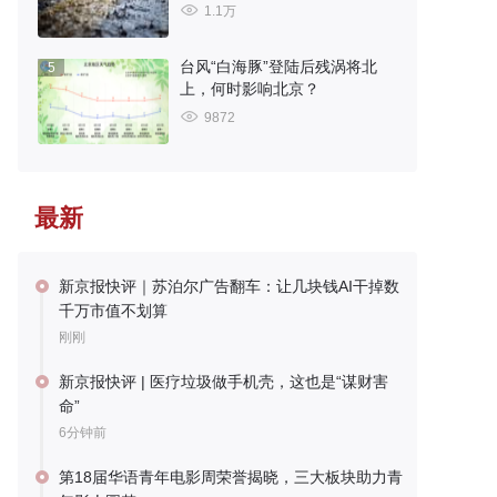
1.1万
台风“白海豚”登陆后残涡将北
5
上，何时影响北京？
9872
最新
新京报快评｜苏泊尔广告翻车：让几块钱AI干掉数
千万市值不划算
刚刚
新京报快评 | 医疗垃圾做手机壳，这也是“谋财害
命”
6分钟前
第18届华语青年电影周荣誉揭晓，三大板块助力青