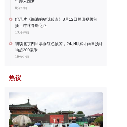
年影人圆梦
8分钟前
纪录片《蚝油的鲜味传奇》8月12日腾讯视频首
播，讲述寻鲜之路
13分钟前
细读北京四区暴雨红色预警，24小时累计雨量预计
均超200毫米
19分钟前
热议