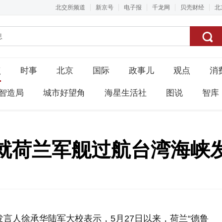
北交所频道
新京号
电子报
千龙网
贝壳财经
北
点
时事
北京
国际
政事儿
观点
消
智造局
城市好望角
海星生活社
图说
智库
就荷兰军舰过航台湾海峡
言人徐承华陆军大校表示，5月27日以来，荷兰“德鲁