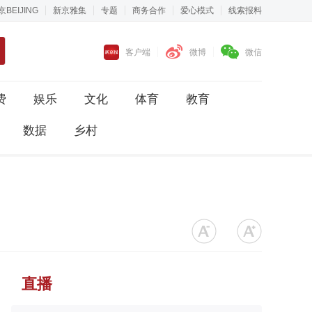
京BEIJING
新京雅集
专题
商务合作
爱心模式
线索报料
客户端
微博
微信
费
娱乐
文化
体育
教育
数据
乡村
直播