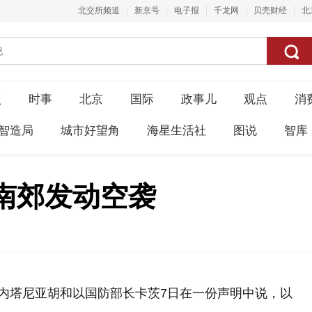
北交所频道
新京号
电子报
千龙网
贝壳财经
北
点
时事
北京
国际
政事儿
观点
消
智造局
城市好望角
海星生活社
图说
智库
南郊发动空袭
理内塔尼亚胡和以国防部长卡茨7日在一份声明中说，以