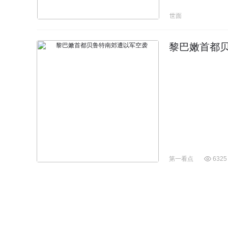
世面
黎巴嫩首都
第一看点
6325