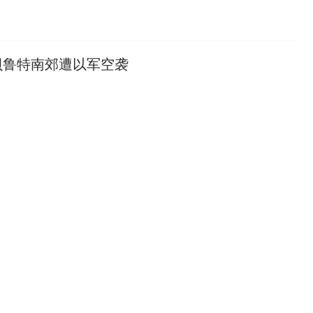
贝鲁特南郊遭以军空袭