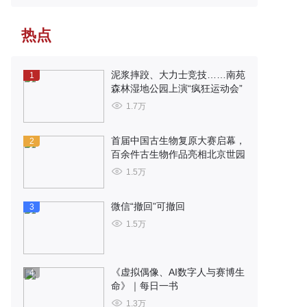
热点
泥浆摔跤、大力士竞技……南苑
1
森林湿地公园上演“疯狂运动会”
1.7万
首届中国古生物复原大赛启幕，
2
百余件古生物作品亮相北京世园
1.5万
微信“撤回”可撤回
3
1.5万
《虚拟偶像、AI数字人与赛博生
4
命》｜每日一书
1.3万