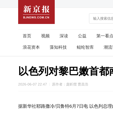
首页
视频
深读
公益
第一看
浪花资本
藻知科技
鲲纶智库
潮流
以色列对黎巴嫩首都
2026-06-07 22:47
原作者：庞昕熠 曹昌浩
据新华社耶路撒冷/贝鲁特6月7日电 以色列总