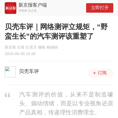
新京报客户端
立即打开
好新闻 无止境
贝壳车评｜网络测评立规矩，“野
蛮生长”的汽车测评该重塑了
新京报 记者 白昊天 编辑 杨娟娟
2026-06-09 16:58
贝壳车评
订阅
汽车测评的价值，从来不是制造噱
头、煽动情绪，而是以专业视角还原
产品真相，传递理性消费理念。