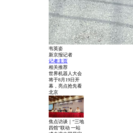
韦英姿
新京报记者
记者主页
相关推荐
世界机器人大会
将于8月19日开
幕，亮点抢先看
北京
焦点访谈｜“三地
四馆”联动 一站