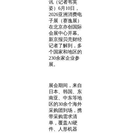
讯（记者韦英
姿）6月10日，
2026亚洲消费电
子展（赛逸展）
在北京亦创国际
会展中心开幕。
新京报贝壳财经
记者了解到，多
个国家和地区的
230余家企业参
展。
展会期间，来自
日本、韩国、东
南亚、中东等地
区的30余个海外
采购团到场，携
带采购需求清
单，覆盖AI硬
件、人形机器