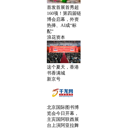
首发首展首秀超
160项！第四届链
博会启幕，外资
热捧、AI成“标
配”
浪花资本
这个夏天，香港
书香满城
新京号
北京国际图书博
览会今日开幕，
主宾国阿联酋展
台上演阿亚拉舞