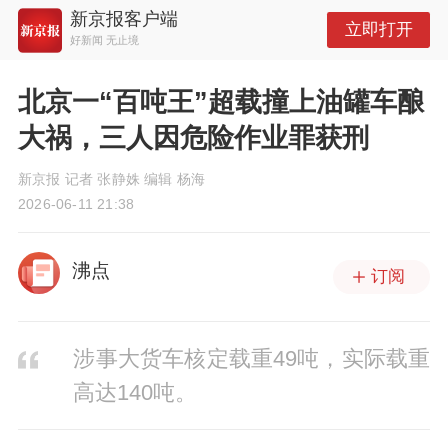
新京报客户端
立即打开
好新闻 无止境
北京一“百吨王”超载撞上油罐车酿
大祸，三人因危险作业罪获刑
新京报 记者 张静姝 编辑 杨海
2026-06-11 21:38
沸点
订阅
涉事大货车核定载重49吨，实际载重
高达140吨。