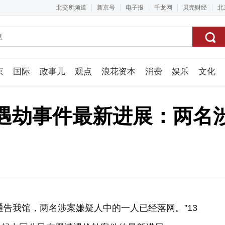
北交所频道
新京号
电子报
千龙网
贝壳财经
北
京
国际
政事儿
观点
浪花资本
消费
娱乐
文化
视频组
遇劫事件最新进展：两名
方通告我馆，两名涉案嫌疑人中的一人已经落网。”13