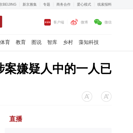
京BEIJING
新京雅集
专题
商务合作
爱心模式
线索报料
客户端
微博
微信
体育
教育
图说
智库
乡村
藻知科技
涉案嫌疑人中的一人已
直播