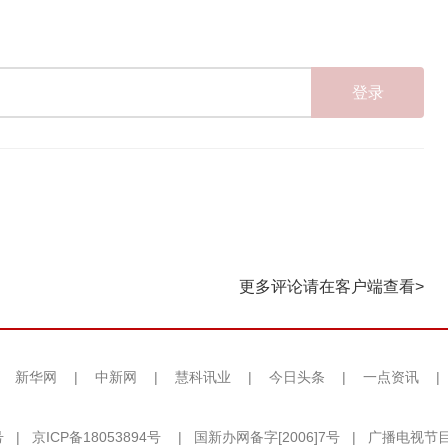
登录
更多评论请在客户端查看>
|
新华网
|
中新网
|
慧科讯业
|
今日头条
|
一点资讯
|
号
|
京ICP备18053894号
|
国新办网备字[2006]7号
|
广播电视节目