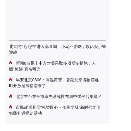
北京的“毛毛虫”进入暴食期，小鸟不爱吃，数亿头小蜂
迎战
新闻8点见丨中方对美采取多项反制措施；人
贩“梅姨”真名曝光
早安北京0806：高温黄警！暑期北京博物馆延
时开放逛展指南来了
北京丰台在全市率先系统性布局中试平台集聚区
市民政局开展“礼赞匠心・传承文脉”新时代文明
实践礼遇探访活动