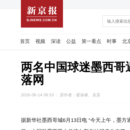
首页
视频
深读
公益
第一看点
时事
北
潮流智造局
城市好望角
海星生活社
稿件组
两名中国球迷墨西哥
落网
2026-06-14 08:53
原作者：翟淑睿、吴昊
据新华社墨西哥城6月13日电 “今天上午，墨