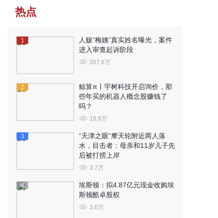
热点
人贩“梅姨”真实姓名曝光，案件
1
进入审查起诉阶段
357.6万
鲸算π丨宇树科技开启询价，那
2
些年买的机器人概念股赚钱了
吗？
18.9万
“天津之眼”摩天轮附近两人落
3
水，目击者：母亲和11岁儿子先
后被打捞上岸
3.7万
埃斯顿：拟4.87亿元现金收购埃
4
斯顿酷卓股权
3.6万