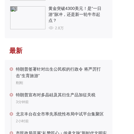
黄金突破4300美元！是“一日
5
游”脉冲，还是新一轮牛市起
点？
2.8万
最新
特朗普签署针对出生公民权的行政令 将严厉打
击“生育旅游”
刚刚
特朗普宣布对多晶硅及其衍生产品加征关税
3分钟前
北京丰台在全市率先系统性布局中试平台集聚区
2小时前
市民政局开展“礼赞匠心・传承文脉”新时代文明实