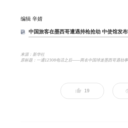
编辑 辛婧
中国旅客在墨西哥遭遇持枪抢劫 中使馆发
来源：新华社
原标题：一通12308电话之后——两名中国球迷墨西哥遇劫
19