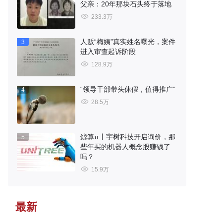
父亲：20年那块石头终于落地
233.3万
人贩“梅姨”真实姓名曝光，案件
3
进入审查起诉阶段
128.9万
“领导干部带头休假，值得推广”
4
28.5万
鲸算π丨宇树科技开启询价，那
5
些年买的机器人概念股赚钱了
吗？
15.9万
最新