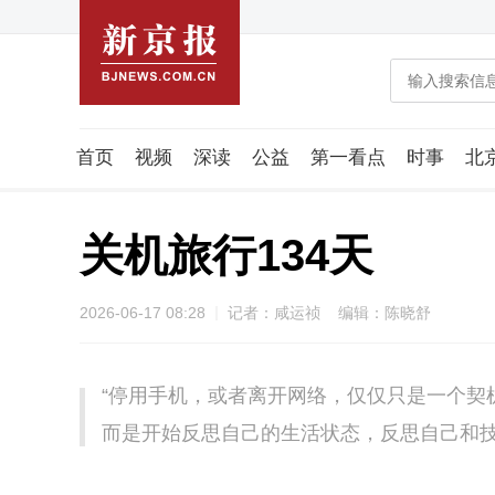
首页
视频
深读
公益
第一看点
时事
北
潮流智造局
城市好望角
海星生活社
稿件组
关机旅行134天
2026-06-17 08:28
记者：咸运祯 编辑：陈晓舒
“停用手机，或者离开网络，仅仅只是一个契
而是开始反思自己的生活状态，反思自己和