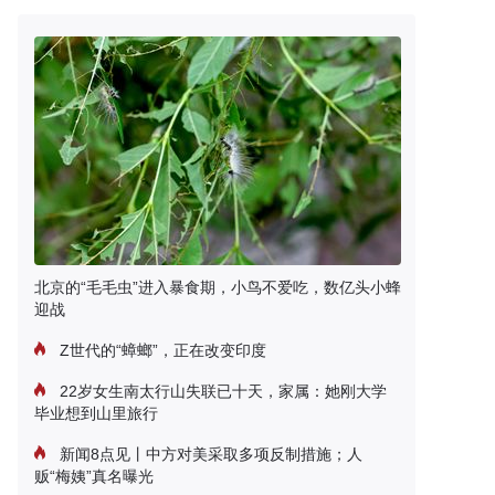
北京的“毛毛虫”进入暴食期，小鸟不爱吃，数亿头小蜂
迎战
Z世代的“蟑螂”，正在改变印度
22岁女生南太行山失联已十天，家属：她刚大学
毕业想到山里旅行
新闻8点见丨中方对美采取多项反制措施；人
贩“梅姨”真名曝光