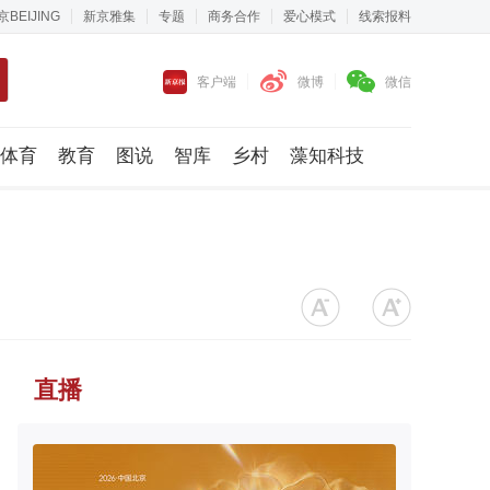
京BEIJING
新京雅集
专题
商务合作
爱心模式
线索报料
客户端
微博
微信
体育
教育
图说
智库
乡村
藻知科技
直播