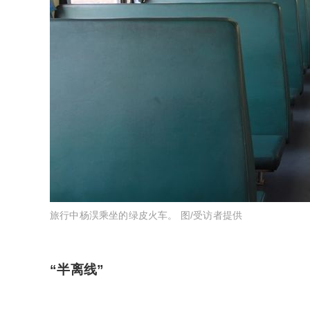
旅行中杨淏乘坐的绿皮火车。 图/受访者提供
“半离线”