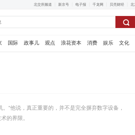
北交所频道
新京号
电子报
千龙网
贝壳财经
北
京
国际
政事儿
观点
浪花资本
消费
娱乐
文化
视频组
机。”他说，真正重要的，并不是完全摒弃数字设备，
技术的界限。