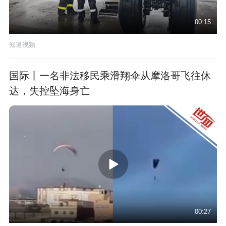
00:15
知道视频
国际丨一名非法移民乘滑翔伞从摩洛哥飞往休
达，失控坠海身亡
00:27