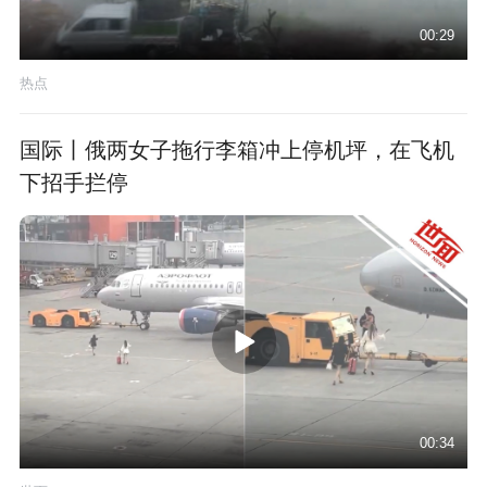
00:29
热点
国际丨俄两女子拖行李箱冲上停机坪，在飞机
下招手拦停
00:34