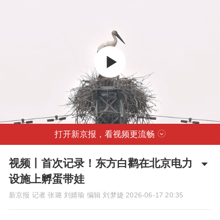
打开新京报，看视频更流畅
视频丨首次记录！东方白鹳在北京电力
设施上孵蛋带娃
新京报 记者 张璐 刘婧瑜 编辑 刘梦婕
2026-06-17 20:35