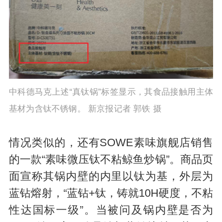
中科德马克上述“真钛锅”标签显示，其食品接触用主体
基材为含钛不锈钢。 新京报记者 郭铁 摄
情况类似的，还有SOWE素味旗舰店销售
的一款“素味微压钛不粘鲸鱼炒锅”。商品页
面宣称其锅内壁的内里以钛为基，外层为
蓝钻熔射，“蓝钻+钛，铸就10H硬度，不粘
性达国标一级”。当被问及锅内壁是否为