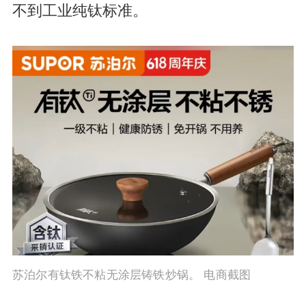
不到工业纯钛标准。
苏泊尔有钛铁不粘无涂层铸铁炒锅。 电商截图