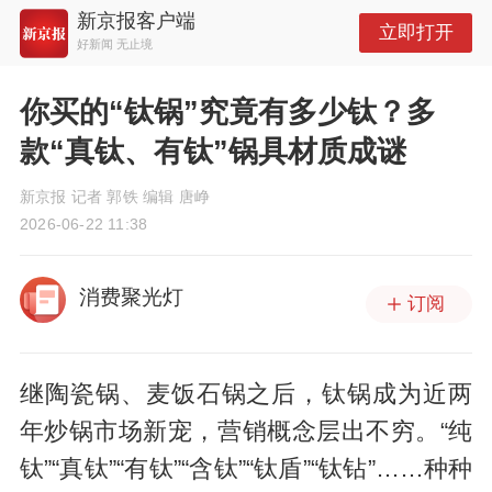
新京报客户端
立即打开
好新闻 无止境
你买的“钛锅”究竟有多少钛？多
款“真钛、有钛”锅具材质成谜
新京报 记者 郭铁 编辑 唐峥
2026-06-22 11:38
消费聚光灯
订阅
继陶瓷锅、麦饭石锅之后，钛锅成为近两
年炒锅市场新宠，营销概念层出不穷。“纯
钛”“真钛”“有钛”“含钛”“钛盾”“钛钻”……种种