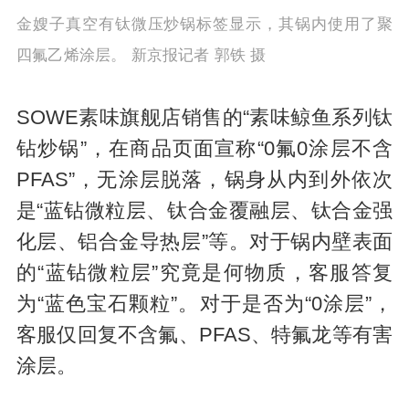
金嫂子真空有钛微压炒锅标签显示，其锅内使用了聚
四氟乙烯涂层。 新京报记者 郭铁 摄
SOWE素味旗舰店销售的“素味鲸鱼系列钛
钻炒锅”，在商品页面宣称“0氟0涂层不含
PFAS”，无涂层脱落，锅身从内到外依次
是“蓝钻微粒层、钛合金覆融层、钛合金强
化层、铝合金导热层”等。对于锅内壁表面
的“蓝钻微粒层”究竟是何物质，客服答复
为“蓝色宝石颗粒”。对于是否为“0涂层”，
客服仅回复不含氟、PFAS、特氟龙等有害
涂层。