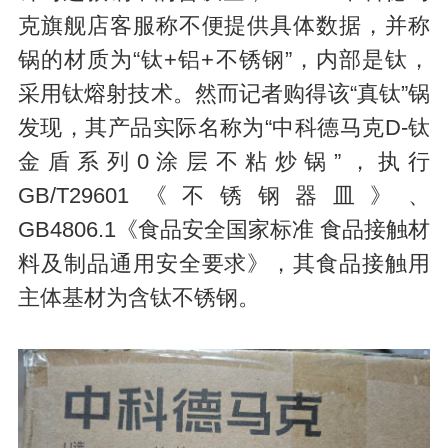
克旗舰店客服称不便提供具体数据，并称
锅的材质为“钛+铝+不锈钢”，内部是钛，
采用钛熔射技术。然而记者购得该“真钛”锅
发现，其产品实际名称为“中科德马克D-钛
金盾系列0涂层不粘炒锅”，执行
GB/T29601《不锈钢器皿》、
GB4806.1《食品安全国家标准 食品接触材
料及制品通用安全要求》，其食品接触用
主体基材为含钛不锈钢。