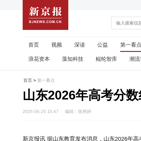
首页
视频
深读
公益
第一看
浪花资本
藻知科技
鲲纶智库
潮流
首页
>
第一看点
山东2026年高考分
2026-06-25 15:47
编辑：陈艳婷
新京报讯 据山东教育发布消息，山东2026年