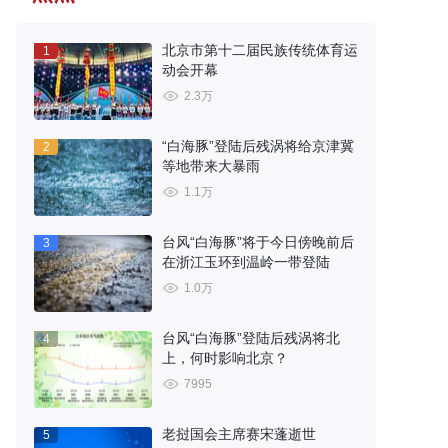
北京市第十二届民族传统体育运
1
动会开幕
2.3万
“白海豚”登陆后残涡将给京津冀
2
等地带来大暴雨
1.1万
台风“白海豚”将于今日傍晚前后
3
在浙江玉环到温岭一带登陆
1.0万
台风“白海豚”登陆后残涡将北
4
上，何时影响北京？
7995
老挝国会主席赛宋蓬逝世
5