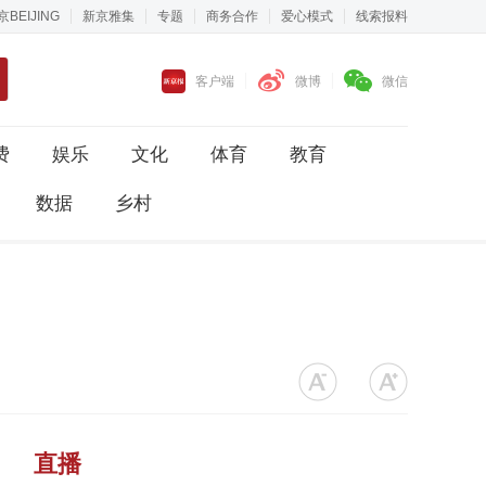
京BEIJING
新京雅集
专题
商务合作
爱心模式
线索报料
客户端
微博
微信
费
娱乐
文化
体育
教育
数据
乡村
直播