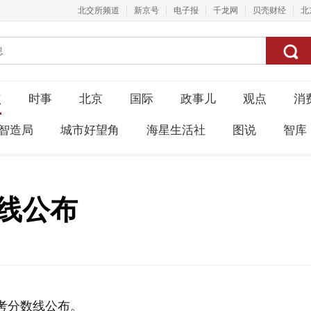
北交所频道
新京号
电子报
千龙网
贝壳财经
北
点
时事
北京
国际
政事儿
观点
消
智造局
城市好望角
海星生活社
图说
智库
数线公布
高考分数线公布。