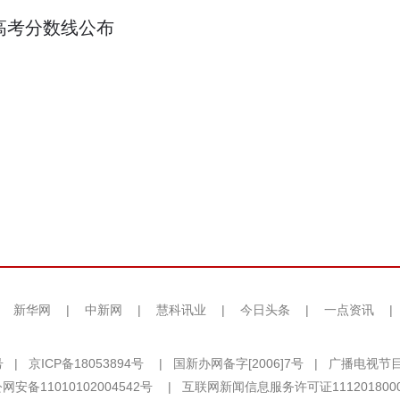
年高考分数线公布
|
新华网
|
中新网
|
慧科讯业
|
今日头条
|
一点资讯
|
号
|
京ICP备18053894号
|
国新办网备字[2006]7号
|
广播电视节目
网安备11010102004542号
|
互联网新闻信息服务许可证111201800