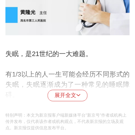
失眠，是21世纪的一大难题。
有1/3以上的人一生可能会经历不同形式的
失眠，失眠逐渐成为了一种常见的睡眠障
碍。
展开全文
睡眠有问题，有时并不意味着是病，很多
特别声明：本文为新京报客户端新媒体平台"新京号"作者或机构上
传并发布，仅代表该作者或机构观点，不代表新京报的立场及观
人都有过失眠这种痛苦的经历，偶尔失眠
点。新京报仅提供信息发布平台。