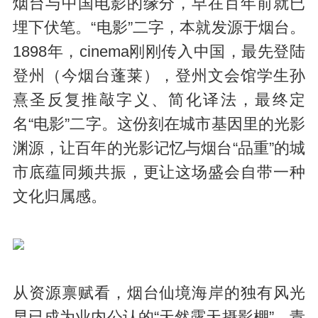
烟台与中国电影的缘分，早在百年前就已
埋下伏笔。“电影”二字，本就发源于烟台。
1898年，cinema刚刚传入中国，最先登陆
登州（今烟台蓬莱），登州文会馆学生孙
熹圣反复推敲字义、简化译法，最终定
名“电影”二字。这份刻在城市基因里的光影
渊源，让百年的光影记忆与烟台“品重”的城
市底蕴同频共振，更让这场盛会自带一种
文化归属感。
从资源禀赋看，烟台仙境海岸的独有风光
早已成为业内公认的“天然露天摄影棚”。青