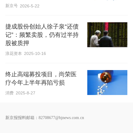
新京号
2026-5-22
捷成股份创始人徐子泉“还债
记”：频繁卖股，仍有过半持
股被质押
浪花资本
2025-10-16
终止高端募投项目，尚荣医
疗今年上半年再陷亏损
消费
2025-8-27
新京报报料邮箱：82708677@bjnews.com.cn