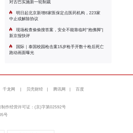
对古巴实施新一轮制裁
明日起北京新增8家医保定点医药机构，223家
中止或解除协议
现场检查偷偷搜答案，安全不能靠临时“抱佛脚”|
新京报快评
国际｜泰国校园枪击案15岁枪手开数十枪后死亡
跑动画面曝光
千龙网
|
贝壳财经
|
腾讯网
|
百度
制作经营许可证：(京)字第02592号
05号