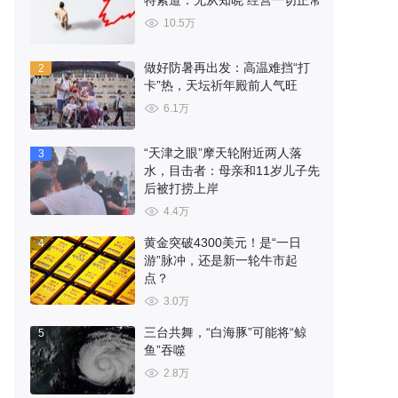
特索道：无从知晓 经营一切正常
10.5万
做好防暑再出发：高温难挡“打
2
卡”热，天坛祈年殿前人气旺
6.1万
“天津之眼”摩天轮附近两人落
3
水，目击者：母亲和11岁儿子先
后被打捞上岸
4.4万
黄金突破4300美元！是“一日
4
游”脉冲，还是新一轮牛市起
点？
3.0万
三台共舞，“白海豚”可能将“鲸
5
鱼”吞噬
2.8万