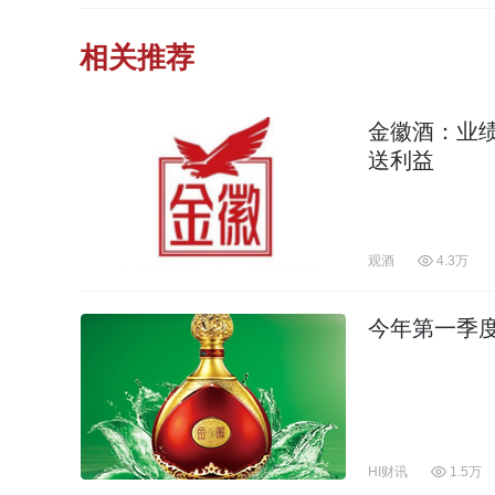
相关推荐
金徽酒：业
送利益
观酒
4.3万
今年第一季度
HI财讯
1.5万