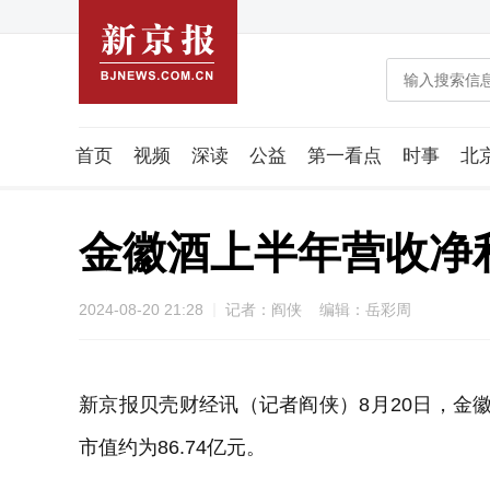
首页
视频
深读
公益
第一看点
时事
北
潮流智造局
城市好望角
海星生活社
稿件组
金徽酒上半年营收净
2024-08-20 21:28
记者：阎侠 编辑：岳彩周
新京报贝壳财经讯（记者阎侠）8月20日，金徽酒
市值约为86.74亿元。