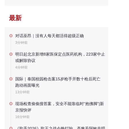
最新
对话巫昂｜没有人每天都活得超级正确
3分钟前
明日起北京新增8家医保定点医药机构，223家中止
或解除协议
4分钟前
国际｜泰国校园枪击案15岁枪手开数十枪后死亡
跑动画面曝光
13分钟前
现场检查偷偷搜答案，安全不能靠临时“抱佛脚”|新
京报快评
16分钟前
《歌手2026》歌王之战今晚打响，齐豫毛阿敏共唱