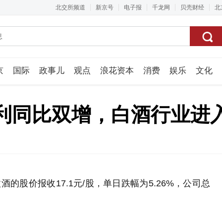
北交所频道
新京号
电子报
千龙网
贝壳财经
北
京
国际
政事儿
观点
浪花资本
消费
娱乐
文化
视频组
利同比双增，白酒行业进
的股价报收17.1元/股，单日跌幅为5.26%，公司总