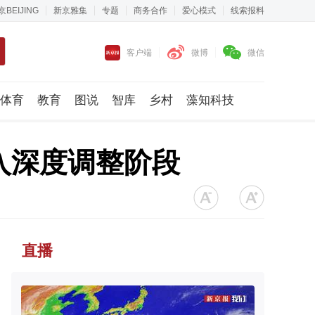
京BEIJING
新京雅集
专题
商务合作
爱心模式
线索报料
客户端
微博
微信
体育
教育
图说
智库
乡村
藻知科技
入深度调整阶段
直播