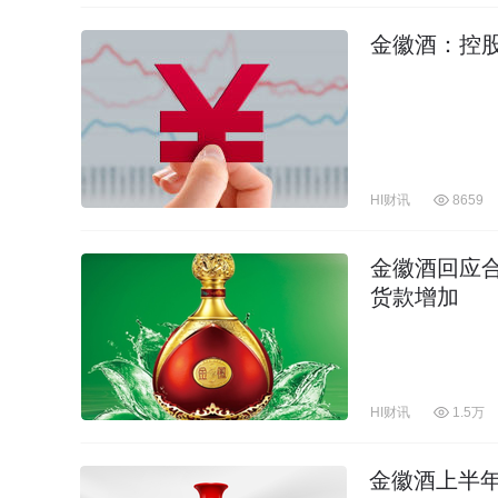
金徽酒：控股
HI财讯
8659
金徽酒回应
货款增加
HI财讯
1.5万
金徽酒上半年