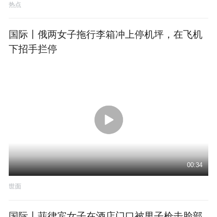
热点
国际丨俄两女子拖行李箱冲上停机坪，在飞机
下招手拦停
00:34
世面
国际丨菲律宾女子在酒店门口被男子枪击脸部