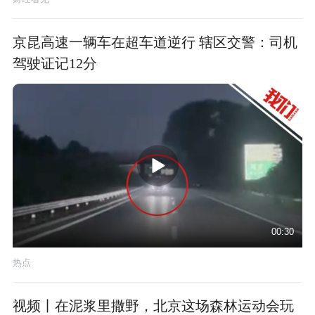
京昆高速一辆车在超车道逆行 辖区交警：司机
驾驶证记12分
00:30
热点
视频丨在泥浆里撒野，北京这场森林运动会玩