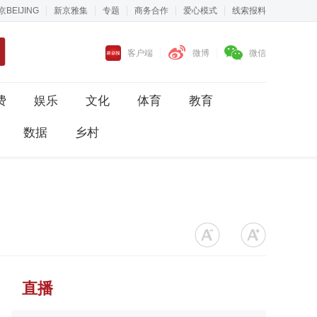
京BEIJING
新京雅集
专题
商务合作
爱心模式
线索报料
客户端
微博
微信
费
娱乐
文化
体育
教育
数据
乡村
直播