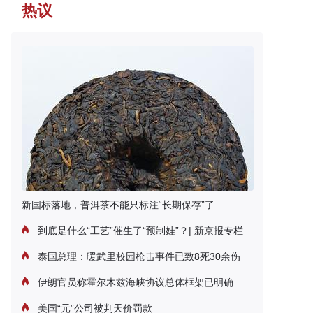
热议
新国标落地，普洱茶不能只标注“长期保存”了
到底是什么“工艺”催生了“预制娃”？| 新京报专栏
泰国总理：暖武里校园枪击事件已致8死30余伤
伊朗官员称霍尔木兹海峡协议总体框架已明确
美国“元”公司被判天价罚款