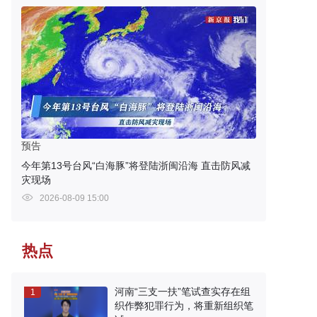
预告
今年第13号台风“白海豚”将登陆浙闽沿海 直击防风减
灾现场
2026-08-09 15:00
热点
河南“三支一扶”笔试查实存在组
1
织作弊犯罪行为，将重新组织笔