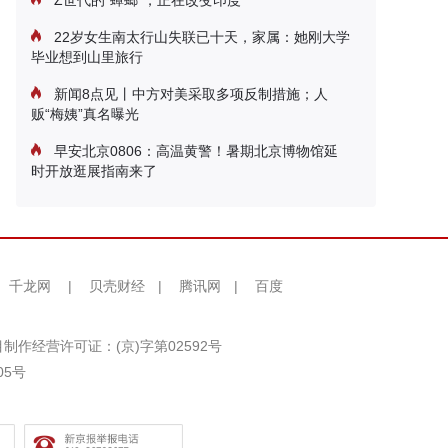
Z世代的“蟑螂”，正在改变印度
22岁女生南太行山失联已十天，家属：她刚大学
毕业想到山里旅行
新闻8点见丨中方对美采取多项反制措施；人
贩“梅姨”真名曝光
早安北京0806：高温黄警！暑期北京博物馆延
时开放逛展指南来了
千龙网
|
贝壳财经
|
腾讯网
|
百度
制作经营许可证：(京)字第02592号
05号