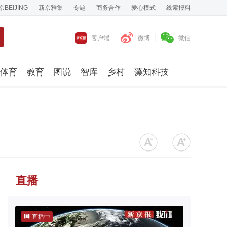
京BEIJING
新京雅集
专题
商务合作
爱心模式
线索报料
客户端
微博
微信
体育
教育
图说
智库
乡村
藻知科技
直播
直播中