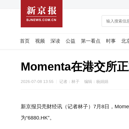
首页
视频
深读
公益
第一看点
时事
北
潮流智造局
城市好望角
海星生活社
稿件组
Momenta在港交所
2026-07-08 13:55
记者：林子 编辑：杨娟娟
新京报贝壳财经讯（记者林子）7月8日，Mom
为“6880.HK”。