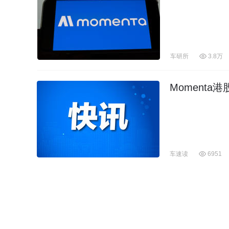
车研所
3.8万
Moment
车速读
6951