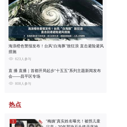
海浪橙色警报发布！台风“白海豚”致狂浪 直击避险避风
措施
623人参与
直 播
直播｜首都开局起步“十五五”系列主题新闻发布
会——昌平区专场
808人参与
热点
“梅姨”真实姓名曝光！被拐儿童
1
父亲：20年那块石头终于落地