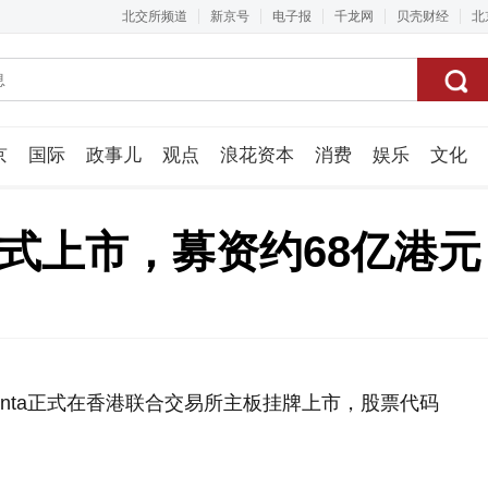
北交所频道
新京号
电子报
千龙网
贝壳财经
北
京
国际
政事儿
观点
浪花资本
消费
娱乐
文化
视频组
正式上市，募资约68亿港元
enta正式在香港联合交易所主板挂牌上市，股票代码