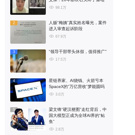
98.1万
人贩“梅姨”真实姓名曝光，案件
2
进入审查起诉阶段
67.9万
“领导干部带头休假，值得推广”
3
17.5万
星链养家、AI烧钱、火箭亏本
4
SpaceX的“万亿营收”梦能圆吗
3.0万
梁文锋“硬汉梗图”走红背后，中
5
国大模型正成为全球AI界的“鲇
鱼”
2.8万