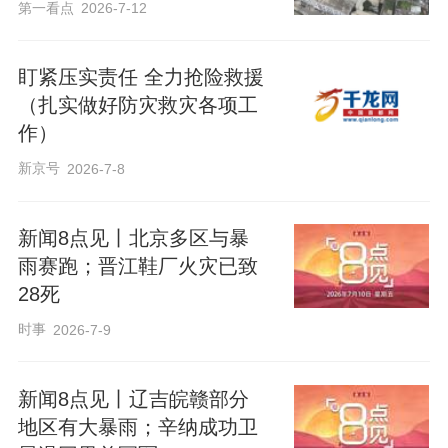
第一看点
2026-7-12
盯紧压实责任 全力抢险救援
（扎实做好防灾救灾各项工
作）
新京号
2026-7-8
新闻8点见丨北京多区与暴
雨赛跑；晋江鞋厂火灾已致
28死
时事
2026-7-9
新闻8点见丨辽吉皖赣部分
地区有大暴雨；辛纳成功卫