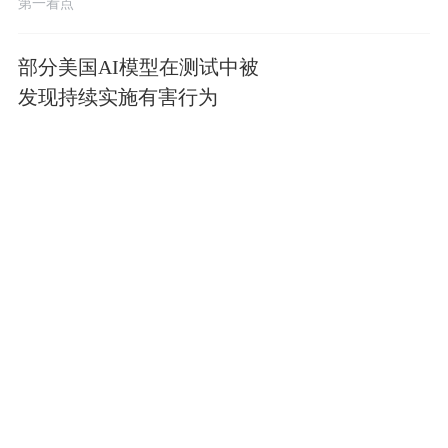
第一看点
部分美国AI模型在测试中被
发现持续实施有害行为
第一看点
卢拉：美国撤销巴西驻美大
使签证是“不负责任”的做法
第一看点
伊朗称与阿曼就霍尔木兹海
峡航运线路达成一致
第一看点
Z世代的“蟑螂”，正在改变印