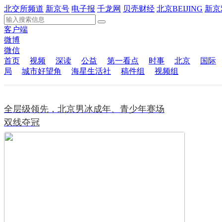
北交所频道
新京号
电子报
千龙网
贝壳财经
北京BEIJING
新京
客户端
微博
微信
首页
视频
深读
公益
第一看点
时事
北京
国际
局
城市好望角
海星生活社
稿件组
视频组
全层级领先，北京男冰成年、青少年赛场
双线夺冠