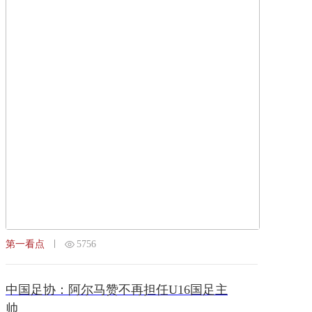
第一看点
5756
中国足协：阿尔马赞不再担任U16国足主
帅