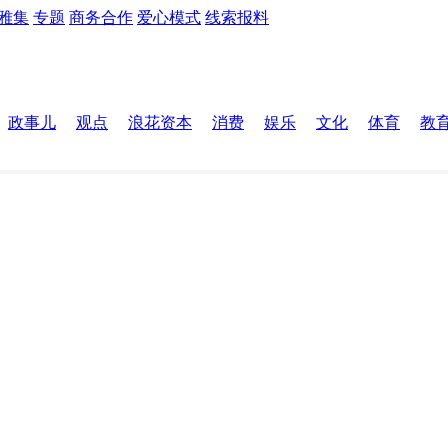
雅集
专题
商务合作
爱心模式
线索报料
政事儿
观点
浪花资本
消费
娱乐
文化
体育
教