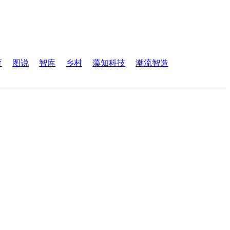
育
图说
智库
乡村
藻知科技
潮流智造