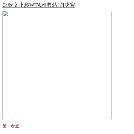
郑钦文止步WTA雅典站1/4决赛
第一看点