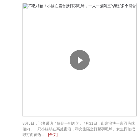
8月5日，记者采访了解到一则趣闻。7月31日，山东淄博一家羽毛球
馆内，一只小猫趴在高处窗沿，和女生隔空打起羽毛球。女生挥拍把
球打向窗边...
[全文]