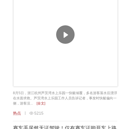
8月5日，浙江杭州芦茨湾水上乐园一快艇倾覆，多名游客落水后漂浮
在水面求救。芦茨湾水上乐园工作人员告诉记者，事发时快艇偏向一
侧，游客没...
[全文]
热点
5215
赛车手居然无证驾驶！仅有赛车证能开车上路