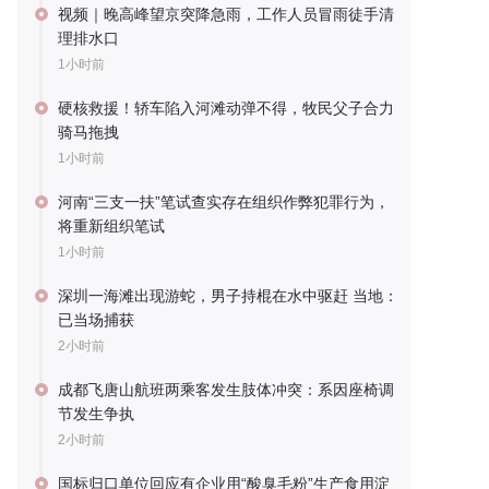
视频｜晚高峰望京突降急雨，工作人员冒雨徒手清
理排水口
1小时前
硬核救援！轿车陷入河滩动弹不得，牧民父子合力
骑马拖拽
1小时前
河南“三支一扶”笔试查实存在组织作弊犯罪行为，
将重新组织笔试
1小时前
深圳一海滩出现游蛇，男子持棍在水中驱赶 当地：
已当场捕获
2小时前
成都飞唐山航班两乘客发生肢体冲突：系因座椅调
节发生争执
2小时前
国标归口单位回应有企业用“酸臭毛粉”生产食用淀