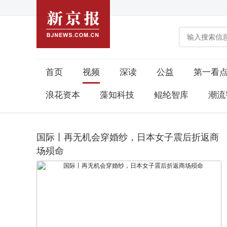
首页
视频
深读
公益
第一看
浪花资本
藻知科技
鲲纶智库
潮流
国际丨再无机会穿婚纱，日本女子震后折返商
场殒命