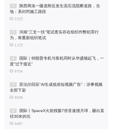
陕西商洛一隧道附近发生泥石流阻断道路，当
4
地：系封闭施工路段
2.5万
河南“三支一扶”笔试查实存在组织作弊犯罪行
5
为，将重新组织笔试
1.2万
国际｜特朗普专机与客机同时从华盛顿起飞，一
6
度“过于接近”
6754
苏泊尔回应“AI生成低俗短视频广告”：涉事视频
7
全部下架
6538
国际丨SpaceX火箭残骸7倍音速撞月球，砸出直
8
径30米的坑
6497