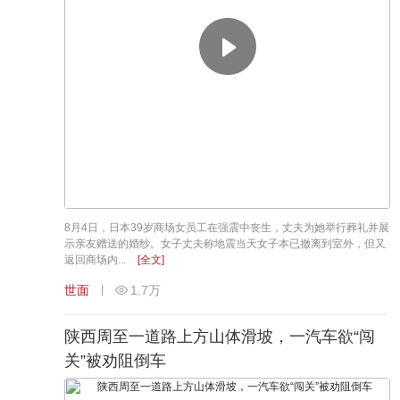
8月4日，日本39岁商场女员工在强震中丧生，丈夫为她举行葬礼并展
示亲友赠送的婚纱。女子丈夫称地震当天女子本已撤离到室外，但又
返回商场内...
[全文]
世面
1.7万
陕西周至一道路上方山体滑坡，一汽车欲“闯
关”被劝阻倒车