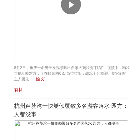
8月2日，重庆一名男子发视频晒出自家大鹅和狗“打架”。视频中，狗和
大鹅互咬对方，正在摘菜的奶奶急忙拉架，战况十分激烈。据它们的
主人梁先...
[全文]
有料
杭州芦茨湾一快艇倾覆致多名游客落水 园方：
人都没事