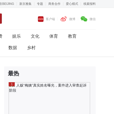
京BEIJING
新京雅集
专题
商务合作
爱心模式
线索报料
客户端
微博
微信
费
娱乐
文化
体育
教育
数据
乡村
最热
1