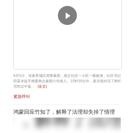
8月5日，张家界城区突降暴雨，南正社区一小区一楼被淹，社区书记
田晏冰徒手拽窗救出被困六旬老人。15时30分许，新京报对话了刚忙
完吃过午饭...
[全文]
紧急呼叫
鸿蒙回应竹知了，解释了法理却失掉了情理