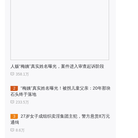
人贩“梅姨”真实姓名曝光，案件进入审查起诉阶段
358.1万
“梅姨”真实姓名曝光！被拐儿童父亲：20年那块
2
石头终于落地
233.5万
27岁女子成组织卖淫集团主犯，警方悬赏8万元
3
通缉
8.6万