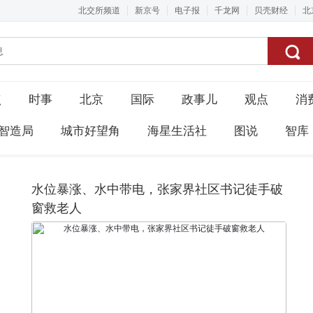
北交所频道
新京号
电子报
千龙网
贝壳财经
北
点
时事
北京
国际
政事儿
观点
消
智造局
城市好望角
海星生活社
图说
智库
水位暴涨、水中带电，张家界社区书记徒手破
窗救老人