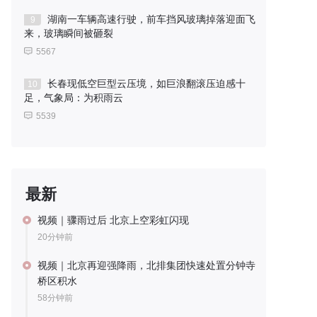
湖南一车辆高速行驶，前车挡风玻璃掉落迎面飞
9
来，玻璃瞬间被砸裂
5567
长春现低空巨型云压境，如巨浪翻滚压迫感十
10
足，气象局：为积雨云
5539
最新
视频｜骤雨过后 北京上空彩虹闪现
20分钟前
视频｜北京再迎强降雨，北排集团快速处置分钟寺
桥区积水
58分钟前