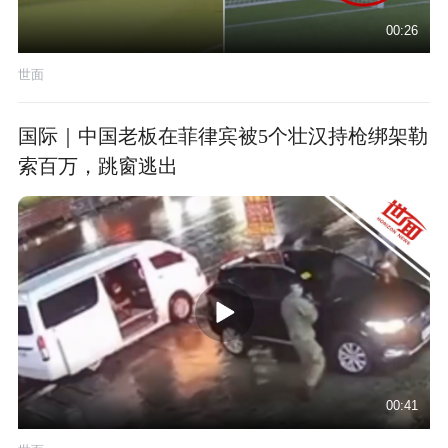
00:26
世面
国际｜中国老板在菲律宾被5个壮汉持枪绑架勒
索百万，跳窗逃出
00:41