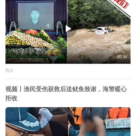
00:34
热点
视频丨渔民受伤获救后送鱿鱼致谢，海警暖心
拒收