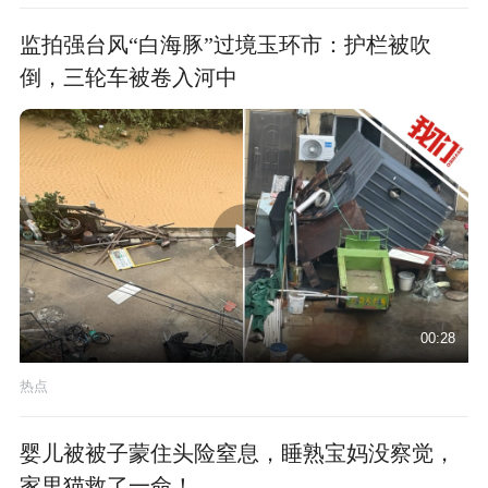
监拍强台风“白海豚”过境玉环市：护栏被吹
倒，三轮车被卷入河中
00:28
热点
婴儿被被子蒙住头险窒息，睡熟宝妈没察觉，
家里猫救了一命！