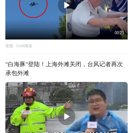
00:21
世面
5108阅读
"白海豚"登陆！上海外滩关闭，台风记者再次
承包外滩