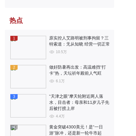
热点
原实控人艾路明被刑事拘留？三
1
特索道：无从知晓 经营一切正常
10.5万
做好防暑再出发：高温难挡“打
2
卡”热，天坛祈年殿前人气旺
6.1万
“天津之眼”摩天轮附近两人落
3
水，目击者：母亲和11岁儿子先
后被打捞上岸
4.4万
黄金突破4300美元！是“一日
4
游”脉冲，还是新一轮牛市起