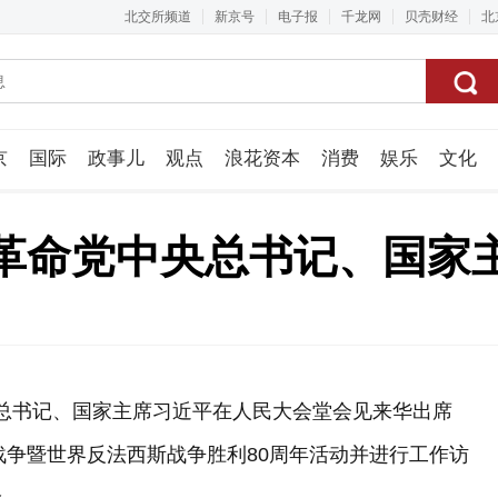
北交所频道
新京号
电子报
千龙网
贝壳财经
北
京
国际
政事儿
观点
浪花资本
消费
娱乐
文化
视频组
革命党中央总书记、国家
央总书记、国家主席习近平在人民大会堂会见来华出席
战争暨世界反法西斯战争胜利80周年活动并进行工作访