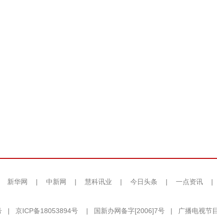
|
新华网
|
中新网
|
慧科讯业
|
今日头条
|
一点资讯
|
号
|
京ICP备18053894号
|
国新办网备字[2006]7号
|
广播电视节目