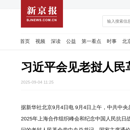
首页
视频
深读
公益
第一看点
时事
北
潮流智造局
城市好望角
海星生活社
稿件组
习近平会见老挝人民
2025-09-04 11:25
据新华社北京9月4日电 9月4日上午，中共中
2025年上海合作组织峰会和纪念中国人民抗日