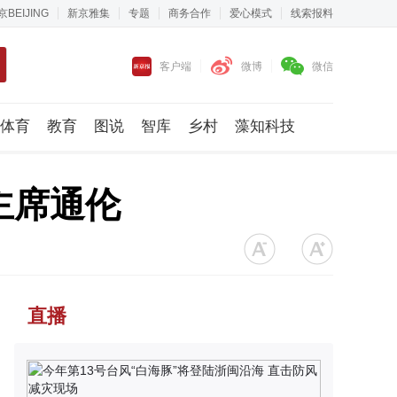
京BEIJING
新京雅集
专题
商务合作
爱心模式
线索报料
客户端
微博
微信
体育
教育
图说
智库
乡村
藻知科技
主席通伦
直播