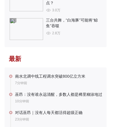
点？
3.0万
三台共舞，“白海豚”可能将“鲸
5
鱼”吞噬
2.8万
最新
南水北调中线工程调水突破800亿立方米
7分钟前
巫昂：没有谁永远清醒，多数人都是稀里糊涂地过
10分钟前
对话巫昂｜没有人每天都活得超级正确
23分钟前